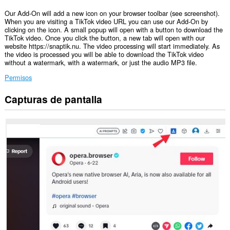
Our Add-On will add a new icon on your browser toolbar (see screenshot).
When you are visiting a TikTok video URL you can use our Add-On by
clicking on the icon. A small popup will open with a button to download the
TikTok video. Once you click the button, a new tab will open with our
website https://snaptik.nu. The video processing will start immediately. As
the video is processed you will be able to download the TikTok video
without a watermark, with a watermark, or just the audio MP3 file.
Permisos
Capturas de pantalla
Esta
extensión
puede
acceder
a
tus
datos
en
algunos
sitios
web.