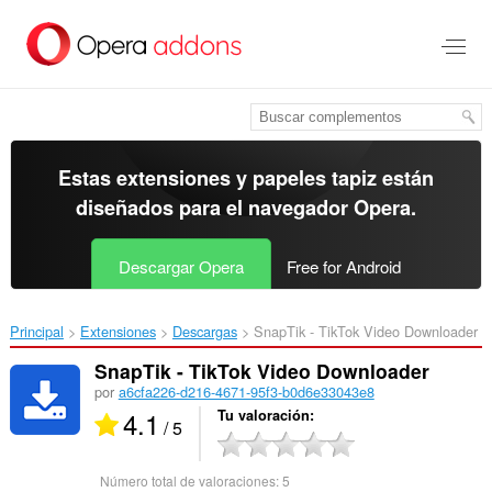
Ir
al
contenido
principal
Estas extensiones y papeles tapiz están
diseñados para el
navegador Opera
.
Descargar Opera
Free for Android
Principal
Extensiones
Descargas
SnapTik - TikTok Video Downloader‎
SnapTik - TikTok Video Downloader
por
a6cfa226-d216-4671-95f3-b0d6e33043e8
4.1
Tu valoración
/ 5
Número total de valoraciones:
5