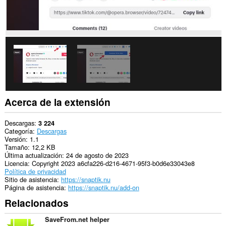
Acerca de la extensión
Descargas
3 224
Categoría
Descargas
Versión
1.1
Tamaño
12,2 KB
Última actualización
24 de agosto de 2023
Licencia
Copyright 2023 a6cfa226-d216-4671-95f3-b0d6e33043e8
Política de privacidad
Sitio de asistencia
https://snaptik.nu
Página de asistencia
https://snaptik.nu/add-on
Relacionados
SaveFrom.net helper