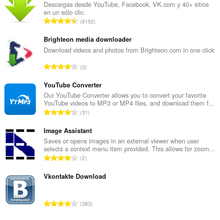
Descargas desde YouTube, Facebook, VK.com y 40+ sitios
en un sólo clic.
N
8192
ú
m
Brighteon media downloader
e
Download videos and photos from Brighteon.com in one click
r
N
3
o
ú
t
m
YouTube Converter
o
e
Our YouTube Converter allows you to convert your favorite
t
YouTube videos to MP3 or MP4 files, and download them f...
r
a
N
31
o
l
ú
t
d
m
Image Assistant
o
e
e
Saves or opens images in an external viewer when user
t
v
selects a context menu item provided. This allows for zoom...
r
a
N
a
2
o
l
ú
l
t
d
m
Vkontakte Download
o
o
e
e
r
t
v
r
a
a
N
a
383
o
c
l
ú
l
t
i
d