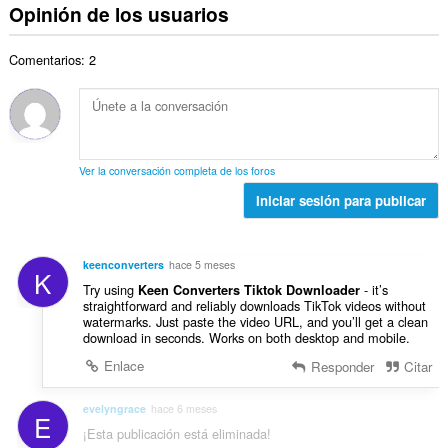
m
o
Opinión de los usuarios
o
o
e
e
r
t
n
v
r
a
a
e
a
Comentarios: 2
o
c
l
s
l
t
i
d
:
o
o
o
e
r
t
n
v
a
a
e
a
c
l
s
l
Ver la conversación completa de los foros
i
d
:
o
o
Iniciar sesión para publicar
e
r
n
v
a
e
a
c
s
l
keenconverters
hace 5 meses
i
K
:
o
Try using
- it’s
o
Keen Converters Tiktok Downloader
r
straightforward and reliably downloads TikTok videos without
n
watermarks. Just paste the video URL, and you’ll get a clean
a
e
download in seconds. Works on both desktop and mobile.
c
s
i
Enlace
Responder
Citar
:
o
n
evelyngrace
hace 6 meses
E
e
¡Esta publicación está eliminada!
s