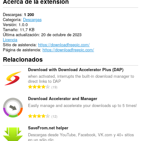
Acerca de la extensión
Descargas
1 200
Categoría
Descargas
Versión
1.0.0
Tamaño
11,7 KB
Última actualización
20 de octubre de 2023
Licencia
Sitio de asistencia
https://downloadfreepic.com/
Página de asistencia
https://downloadfreepic.com/
Relacionados
Download with Download Accelerator Plus (DAP)
when activated, interrupts the built-in download manager to
direct links to DAP
N
19
ú
m
Download Accelerator and Manager
e
Easily manage and accelerate your downloads up to 5 times!
r
N
12
o
ú
t
m
SaveFrom.net helper
o
e
Descargas desde YouTube, Facebook, VK.com y 40+ sitios
t
en un sólo clic.
r