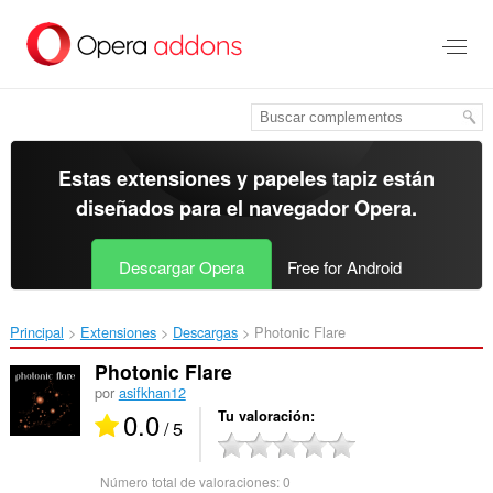
Ir
al
contenido
principal
Estas extensiones y papeles tapiz están
diseñados para el
navegador Opera
.
Descargar Opera
Free for Android
Principal
Extensiones
Descargas
Photonic Flare‎
Photonic Flare
por
asifkhan12
0.0
Tu valoración
/ 5
Número total de valoraciones:
0