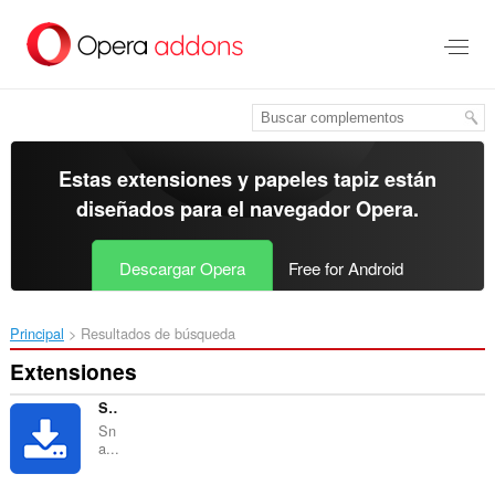
Ir
al
contenido
principal
Estas extensiones y papeles tapiz están
diseñados para el
navegador Opera
.
Descargar Opera
Free for Android
Principal
Resultados de búsqueda
Extensiones
SnapTik - TikTok Video Downloader
Sn
a...