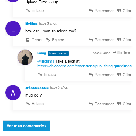
Upload Error (500):
Enlace
Responder
Citar
lilofilms
hace 3 años
L
how can i post an addon too?
Cerrar
Enlace
Responder
Citar
lilofilms
leocg
hace 3 años
MODERATOR
VOLUNTEER
@lilofilms
Take a look at
https://dev.opera.com/extensions/publishing-guidelines/
Enlace
Responder
Citar
ardaaaaaaaaaa
hace 3 años
A
muq çk iyi
Enlace
Responder
Citar
Ver más comentarios