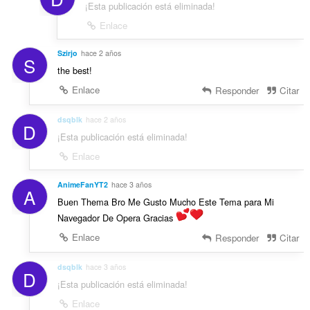
¡Esta publicación está eliminada!
Enlace
Szirjo
hace 2 años
S
the best!
Enlace
Responder
Citar
dsqblk
hace 2 años
D
¡Esta publicación está eliminada!
Enlace
AnimeFanYT2
hace 3 años
A
Buen Thema Bro Me Gusto Mucho Este Tema para Mi
Navegador De Opera Gracias
Enlace
Responder
Citar
dsqblk
hace 3 años
D
¡Esta publicación está eliminada!
Enlace