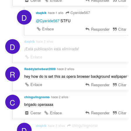
Cerrar
Enlace
Responder
Citar
Cyanide567
dsqblk
hace 1 año
D
@Cyanide567
STFU
Enlace
Responder
Citar
dsqblk
hace 2 años
D
¡Esta publicación está eliminada!
Enlace
Reddyisthebest2009
hace 2 años
R
hey how do is set this as opera browser background wallpaper
Enlace
Responder
Citar
chingulingnomo
hace 2 años
C
brigado operaaaa
Cerrar
Enlace
Responder
Citar
chingulingnomo
dsqblk
hace 2 años
D