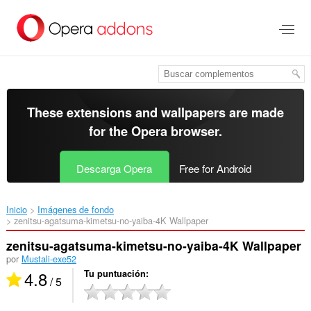
Saltar
al
contenido
principal
These extensions and wallpapers are made
for the
Opera browser
.
Descarga Opera
Free for Android
Inicio
Imágenes de fondo
zenitsu-agatsuma-kimetsu-no-yaiba-4K Wallpaper‎
zenitsu-agatsuma-kimetsu-no-yaiba-4K Wallpaper
por
Mustali-exe52
4.8
Tu puntuación
/ 5