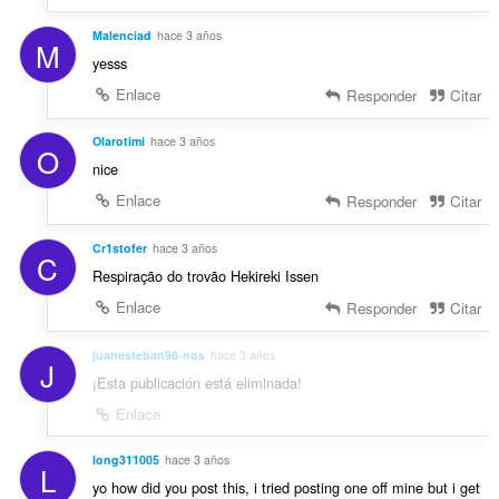
Malenciad
hace 3 años
M
yesss
Enlace
Responder
Citar
Olarotimi
hace 3 años
O
nice
Enlace
Responder
Citar
Cr1stofer
hace 3 años
C
Respiração do trovão Hekireki Issen
Enlace
Responder
Citar
juanesteban98-nos
hace 3 años
J
¡Esta publicación está eliminada!
Enlace
long311005
hace 3 años
L
yo how did you post this, i tried posting one off mine but i get