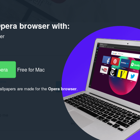
pera browser with:
ker
pera
Free for Mac
foros
Iniciar sesión para publicar
llpapers are made for the
Opera browser
.
to me
Responder
Citar