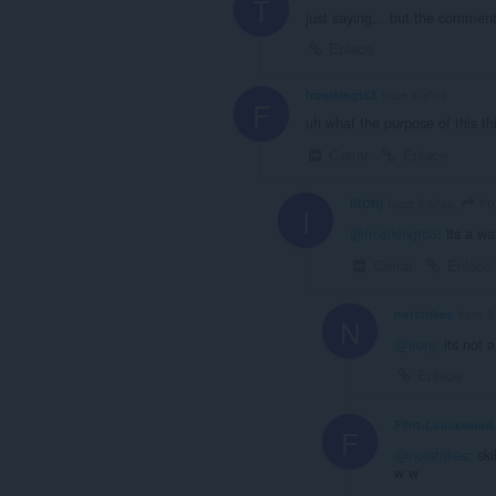
T
just saying... but the comments
Enlace
frostkingt63
hace 4 años
F
uh what the purpose of this th
Cerrar
Enlace
fro
IRONj
hace 3 años
I
@frostkingt63
: its a wa
Cerrar
Enlace
notstrikes
hace 3
N
@ironj
: its not 
Enlace
Filnt-Loockwood
F
@notstrikes
: sk
w w