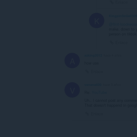
Enlace
KingpinSeGa030
K
@filnt-loockwoo
make, down to y
person on tikto
Enlace
azking2012
hace 4 años
A
how use
Enlace
vanana600
hace 5 años
V
Re:
YouTube
Uh.. I cannot post any comment 
That doesn't happend in googl
Enlace