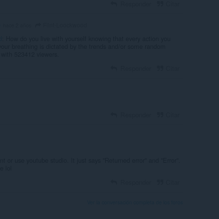
Responder
Citar
Filnt-Loockwood
9
hace 2 años
d
: How do you live with yourself knowing that every action you
our breathing is dictated by the trends and/or some random
k with 523412 viewers.
Responder
Citar
Responder
Citar
or use youtube studio. It just says ''Returned error'' and ''Error''.
e lol
Responder
Citar
Ver la conversación completa de los foros