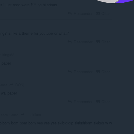
 I just read were f***ing hilarious.
Responder
Citar
ing? is like a theme for youtube or what?
Responder
Citar
stkingt63
llpaper
Responder
Citar
IRONj
 años
a wallpaper
Responder
Citar
notstrikes
hace 3 años
ibibom bom bom bom yes yes yes skibididip skibidibom skibidi w w