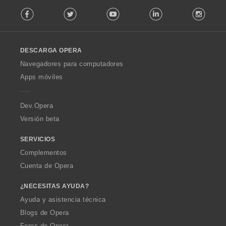
F
Facebook
Twitter
Youtube
LinkedIn
Instag
o
l
l
o
DESCARGA OPERA
w
O
Navegadores para computadores
p
Apps móviles
e
r
a
Dev.Opera
Versión beta
SERVICIOS
Complementos
Cuenta de Opera
¿NECESITAS AYUDA?
Ayuda y asistencia técnica
Blogs de Opera
Foros de Opera