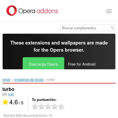
Saltar
al
contenido
principal
These extensions and wallpapers are made
for the
Opera browser
.
Descarga Opera
Free for Android
Inicio
Imágenes de fondo
turbo‎
turbo
por
x-at
4.6
Tu puntuación
/ 5
Número total de puntuaciones:
12