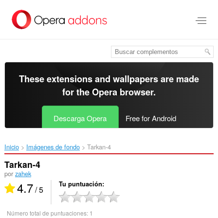
Saltar
al
contenido
principal
These extensions and wallpapers are made
for the
Opera browser
.
Descarga Opera
Free for Android
Inicio
Imágenes de fondo
Tarkan-4‎
Tarkan-4
por
zahek
4.7
Tu puntuación
/ 5
Número total de puntuaciones:
1