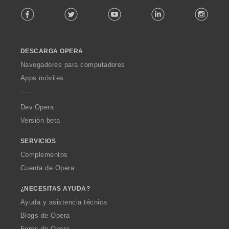
F
Facebook
Twitter
Youtube
LinkedIn
Instag
o
l
l
o
DESCARGA OPERA
w
O
Navegadores para computadores
p
Apps móviles
e
r
a
Dev.Opera
Versión beta
SERVICIOS
Complementos
Cuenta de Opera
¿NECESITAS AYUDA?
Ayuda y asistencia técnica
Blogs de Opera
Foros de Opera