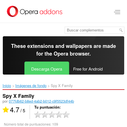
Saltar
al
contenido
principal
These extensions and wallpapers are made
for the
Opera browser
.
Descarga Opera
Free for Android
Inicio
Imágenes de fondo
Spy X Family‎
Spy X Family
por
077fdb62-b8ed-4ab2-b012-c9f5523df44b
4.7
Tu puntuación
/ 5
Número total de puntuaciones:
109