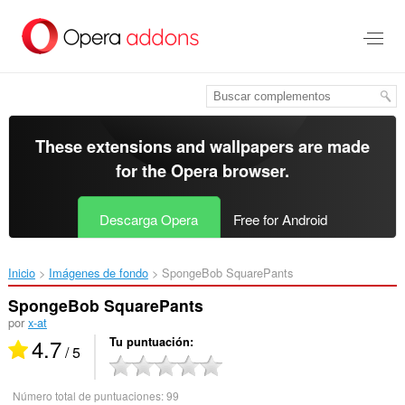
Saltar
al
contenido
principal
These extensions and wallpapers are made
for the
Opera browser
.
Descarga Opera
Free for Android
Inicio
Imágenes de fondo
SpongeBob SquarePants‎
SpongeBob SquarePants
por
x-at
4.7
Tu puntuación
/ 5
Número total de puntuaciones:
99