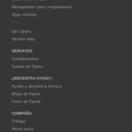
w
O
Navegadores para computadores
p
Apps móviles
e
r
a
Dev.Opera
Versión beta
SERVICIOS
Complementos
Cuenta de Opera
¿NECESITAS AYUDA?
Ayuda y asistencia técnica
Blogs de Opera
Foros de Opera
COMPAÑÍA
Trabajo
Hazte socio