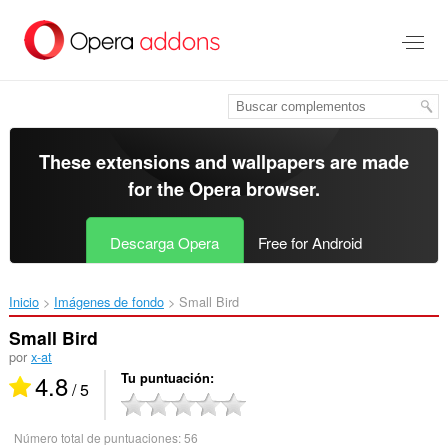
Saltar
al
contenido
principal
These extensions and wallpapers are made
for the
Opera browser
.
Descarga Opera
Free for Android
Inicio
Imágenes de fondo
Small Bird‎
Small Bird
por
x-at
4.8
Tu puntuación
/ 5
Número total de puntuaciones:
56