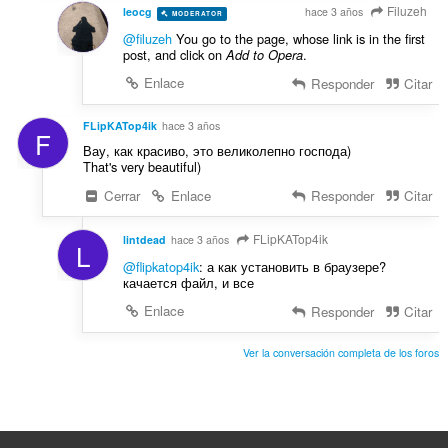
Filuzeh
leocg
hace 3 años
MODERATOR
VOLUNTEER
@filuzeh
You go to the page, whose link is in the first
post, and click on
.
Add to Opera
Enlace
Responder
Citar
FLipKATop4ik
hace 3 años
F
Вау, как красиво, это великолепно господа)
That's very beautiful)
Cerrar
Enlace
Responder
Citar
FLipKATop4ik
lintdead
hace 3 años
L
@flipkatop4ik
: а как установить в браузере?
качается файл, и все
Enlace
Responder
Citar
Ver la conversación completa de los foros