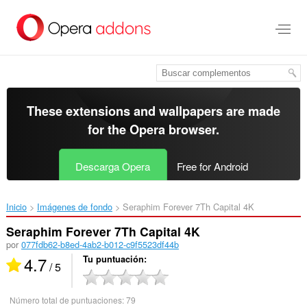
Saltar
al
contenido
principal
These extensions and wallpapers are made
for the
Opera browser
.
Descarga Opera
Free for Android
Inicio
Imágenes de fondo
Seraphim Forever 7Th Capital 4K‎
Seraphim Forever 7Th Capital 4K
por
077fdb62-b8ed-4ab2-b012-c9f5523df44b
4.7
Tu puntuación
/ 5
Número total de puntuaciones:
79