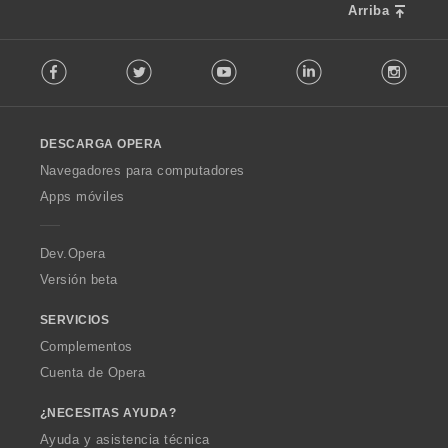
Arriba
F
Facebook
Twitter
Youtube
LinkedIn
Instag
o
l
l
o
DESCARGA OPERA
w
O
Navegadores para computadores
p
Apps móviles
e
r
a
Dev.Opera
Versión beta
SERVICIOS
Complementos
Cuenta de Opera
¿NECESITAS AYUDA?
Ayuda y asistencia técnica