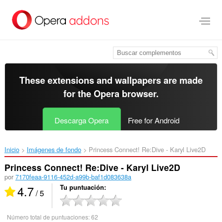
Saltar
al
contenido
principal
These extensions and wallpapers are made
for the
Opera browser
.
Descarga Opera
Free for Android
Inicio
Imágenes de fondo
Princess Connect! Re:Dive - Karyl Live2D‎
Princess Connect! Re:Dive - Karyl Live2D
por
7170feaa-9116-452d-a99b-baf1d083638a
4.7
Tu puntuación
/ 5
Número total de puntuaciones:
62