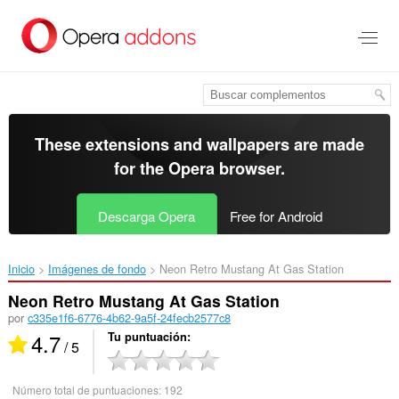
Saltar
al
contenido
principal
These extensions and wallpapers are made
for the
Opera browser
.
Descarga Opera
Free for Android
Inicio
Imágenes de fondo
Neon Retro Mustang At Gas Station‎
Neon Retro Mustang At Gas Station
por
c335e1f6-6776-4b62-9a5f-24fecb2577c8
4.7
Tu puntuación
/ 5
Número total de puntuaciones:
192