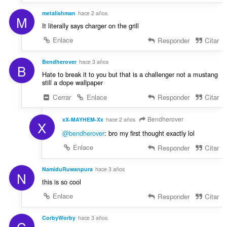
metalishman
hace 2 años
M
It literally says charger on the grill
Enlace
Responder
Citar
Bendherover
hace 3 años
B
Hate to break it to you but that is a challenger not a mustang
still a dope wallpaper
Cerrar
Enlace
Responder
Citar
Bendherover
xX-MAYHEM-Xx
hace 2 años
X
@bendherover
: bro my first thought exactly lol
Enlace
Responder
Citar
NamiduRuwanpura
hace 3 años
N
this is so cool
Enlace
Responder
Citar
CorbyWorby
hace 3 años
C