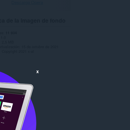
Descarga Opera
ca de la imagen de fondo
as
11 934
1.0
2,5 MB
ctualización
15 de octubre de 2021
Copyright 2021 x-at
x