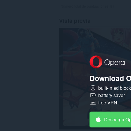
Número total de puntuaciones:
81
Vista previa
Download O
built-in ad bloc
battery saver
free VPN
Descarga O