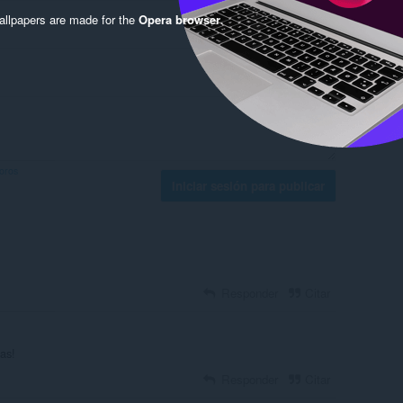
llpapers are made for the
Opera browser
.
foros
Iniciar sesión para publicar
Responder
Citar
as!
Responder
Citar