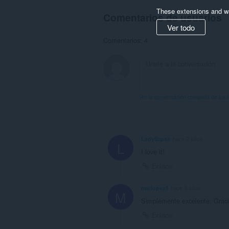
These extensions and wa
Comentarios de usuarios
Ver todo
Comentarios: 4
Ver la conversación completa de los 
LadySzpak
hace 2 años
L
I love it!
Enlace
marlopez4
hace 3 años
M
Simplemente excelente. Graci
Enlace