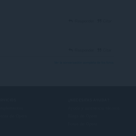
Responder
Citar
Responder
Citar
Ver la conversación completa de los foros
RVICIOS
¿NECESITAS AYUDA?
mplementos
Ayuda y asistencia técnica
enta de Opera
Blogs de Opera
Foros de Opera