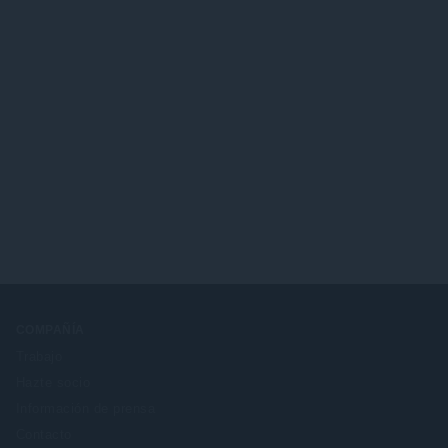
COMPAÑÍA
Trabajo
Hazte socio
Información de prensa
Contacto