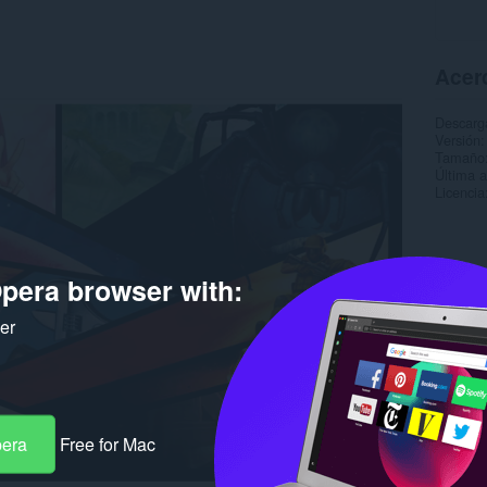
Acer
Descarg
Versión
Tamaño
Última a
Licencia
pera browser with:
ker
pera
Free for Mac