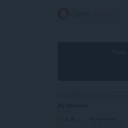
Saltar
al
contenido
principal
These 
Inicio
Imágenes de fondo
My Interests‎
My Interests
por
x-at
4.8
Tu puntuación
/ 5