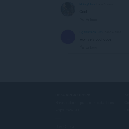
kking11ny
hace 3 años
Cool
Enlace
Lgabicrack1972
hace 4 años
L
wow very cool dude
Enlace
DESCARGA OPERA
SE
Navegadores para computadores
Co
Apps móviles
Cu
Dev.Opera