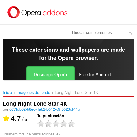
Saltar
al
contenido
principal
These extensions and wallpapers are made
for the
Opera browser
.
Descarga Opera
Free for Android
Inicio
Imágenes de fondo
Long Night Lone Star 4K‎
Long Night Lone Star 4K
por
077fdb62-b8ed-4ab2-b012-c9f5523df44b
4.7
Tu puntuación
/ 5
Número total de puntuaciones:
47