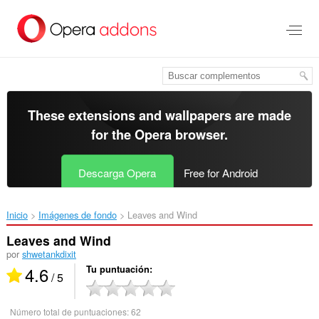
Saltar
al
contenido
principal
These extensions and wallpapers are made
for the
Opera browser
.
Descarga Opera
Free for Android
Inicio
Imágenes de fondo
Leaves and Wind‎
Leaves and Wind
por
shwetankdixit
4.6
Tu puntuación
/ 5
Número total de puntuaciones:
62