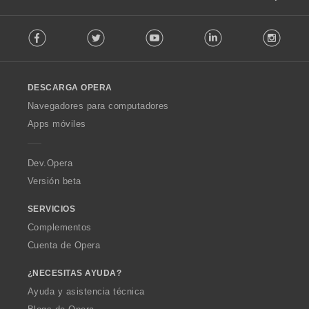
F
Facebook
Twitter
Youtube
LinkedIn
Instag
o
l
l
o
DESCARGA OPERA
w
O
Navegadores para computadores
p
Apps móviles
e
r
a
Dev.Opera
Versión beta
SERVICIOS
Complementos
Cuenta de Opera
¿NECESITAS AYUDA?
Ayuda y asistencia técnica