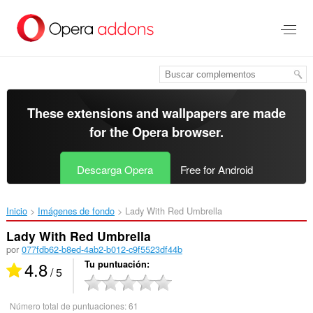
Saltar
al
contenido
principal
These extensions and wallpapers are made
for the
Opera browser
.
Descarga Opera
Free for Android
Inicio
Imágenes de fondo
Lady With Red Umbrella‎
Lady With Red Umbrella
por
077fdb62-b8ed-4ab2-b012-c9f5523df44b
4.8
Tu puntuación
/ 5
Número total de puntuaciones:
61