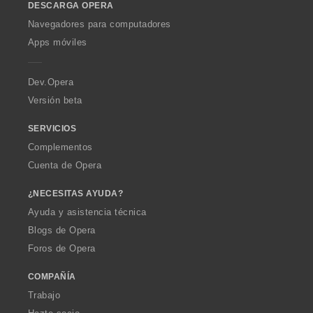
DESCARGA OPERA
w
O
Navegadores para computadores
p
Apps móviles
e
r
a
Dev.Opera
Versión beta
SERVICIOS
Complementos
Cuenta de Opera
¿NECESITAS AYUDA?
Ayuda y asistencia técnica
Blogs de Opera
Foros de Opera
COMPAÑÍA
Trabajo