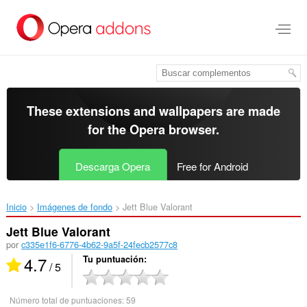
Saltar
al
contenido
principal
These extensions and wallpapers are made
for the
Opera browser
.
Descarga Opera
Free for Android
Inicio
Imágenes de fondo
Jett Blue Valorant‎
Jett Blue Valorant
por
c335e1f6-6776-4b62-9a5f-24fecb2577c8
4.7
Tu puntuación
/ 5
Número total de puntuaciones:
59