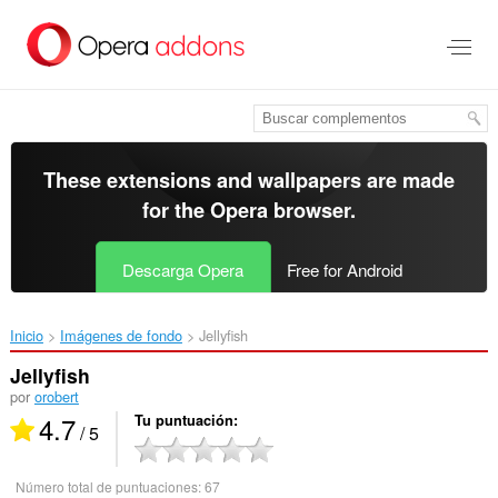
Saltar
al
contenido
principal
These extensions and wallpapers are made
for the
Opera browser
.
Descarga Opera
Free for Android
Inicio
Imágenes de fondo
Jellyfish‎
Jellyfish
por
orobert
4.7
Tu puntuación
/ 5
Número total de puntuaciones:
67