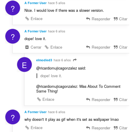
A Former User
hace 5 años
?
Nice. I would love if there was a slower version.
Enlace
Responder
Citar
A Former User
hace 6 años
?
dope! love it.
Cerrar
Enlace
Responder
Citar
elmodied3
hace 6 años
E
@ricardomujicagonzalez said:
dope! love it.
@ricardomujicagonzalez: Was About To Comment
Same Thing!
Enlace
Responder
Citar
A Former User
hace 6 años
?
why doesn't it play as gif when it's set as wallpaper lmao
Enlace
Responder
Citar