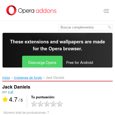
Saltar
al
contenido
principal
These extensions and wallpapers are made
for the
Opera browser
.
Descarga Opera
Free for Android
Inicio
Imágenes de fondo
Jack Daniels‎
Jack Daniels
por
x-at
4.7
Tu puntuación
/ 5
Número total de puntuaciones:
7