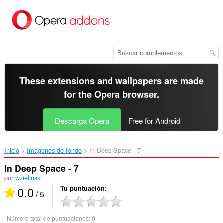
Saltar
al
contenido
principal
These extensions and wallpapers are made
for the
Opera browser
.
Descarga Opera
Free for Android
Inicio
Imágenes de fondo
In Deep Space - 7‎
In Deep Space - 7
por
wzielinski
0.0
Tu puntuación
/ 5
Número total de puntuaciones:
0