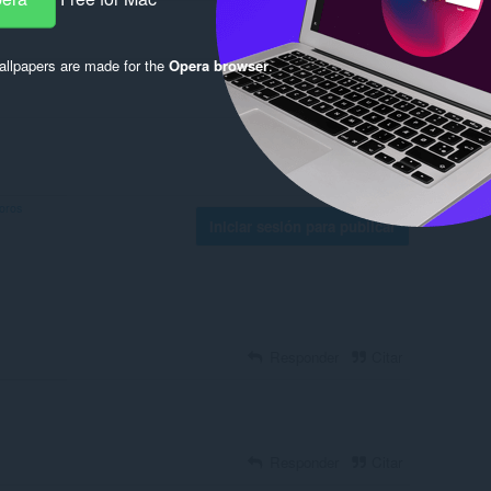
llpapers are made for the
Opera browser
.
foros
Iniciar sesión para publicar
Responder
Citar
Responder
Citar