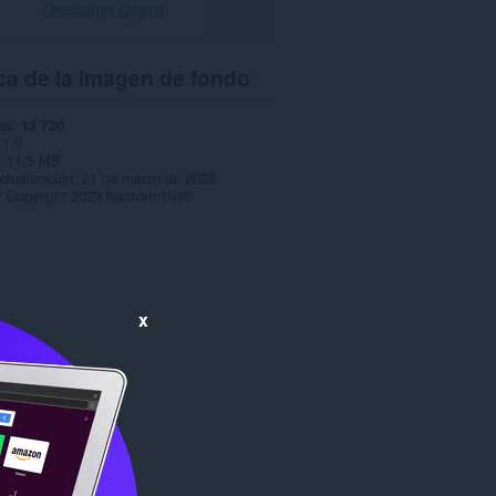
Descarga Opera
ca de la imagen de fondo
as
13 730
1.0
11,5 MB
ctualización
21 de marzo de 2023
Copyright 2023 firestorm1096
x