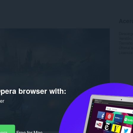
Acer
Descarg
Versión
Tamaño
Última a
Licencia
pera browser with:
ker
pera
Free for Mac