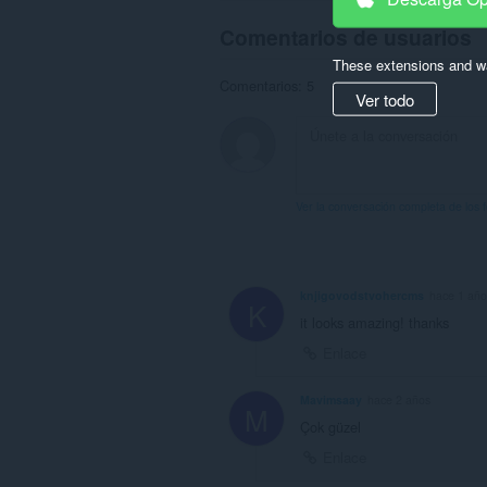
Comentarios de usuarios
These extensions and wa
Comentarios: 5
Ver todo
Ver la conversación completa de los 
knjigovodstvohercms
hace 1 año
K
it looks amazing! thanks
Enlace
Mavimsaay
hace 2 años
M
Çok güzel
Enlace