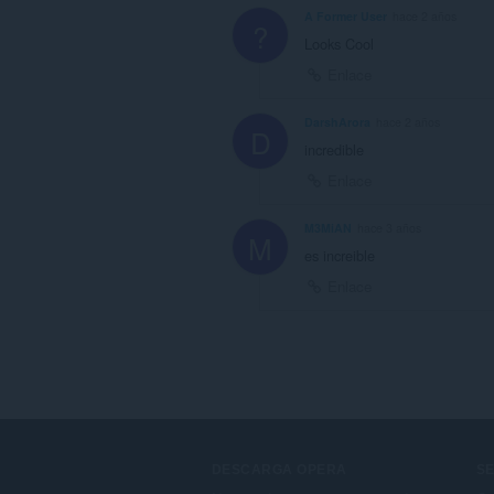
A Former User
hace 2 años
?
Looks Cool
Enlace
DarshArora
hace 2 años
D
incredible
Enlace
M3MiAN
hace 3 años
M
es increible
Enlace
DESCARGA OPERA
SE