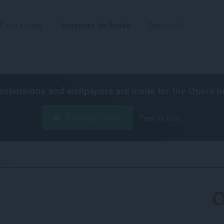
Extensiones
Imágenes de fondo
Desarrolla
extensions and wallpapers are made for the
Opera b
Descarga Opera
Free for Mac
acy‎