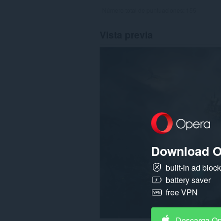
Número total de puntuaciones:
155
Vista previa
Download O
built-in ad bloc
battery saver
free VPN
Descarga O