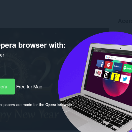
Acer
Descarg
Versión
pera browser with:
Tamaño
Última a
Licencia
ker
pera
Free for Mac
llpapers are made for the
Opera browser
.