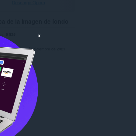
Descarga Opera
ca de la imagen de fondo
as
5 825
x
1.0
6,7 MB
ctualización
21 de diciembre de 2021
Copyright 2021 x-at