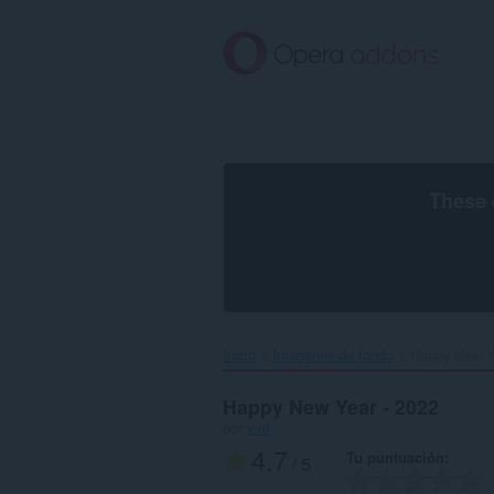
Saltar
al
contenido
principal
These 
Inicio
Imágenes de fondo
Happy New Ye
Happy New Year - 2022
por
x-at
4.7
Tu puntuación
/ 5