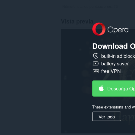
Número total de puntuaciones:
25
Vista previa
Download O
built-in ad bloc
battery saver
free VPN
Descarga O
These extensions and wa
Ver todo