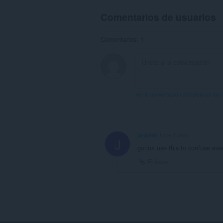
Comentarios de usuarios
Comentarios: 1
Ver la conversación completa de los 
jardieth
hace 2 años
J
gonna use this to confuse eve
Enlace