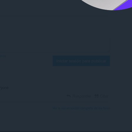
foros
Iniciar sesión para publicar
ryone
Responder
Citar
Ver la conversación completa de los foros