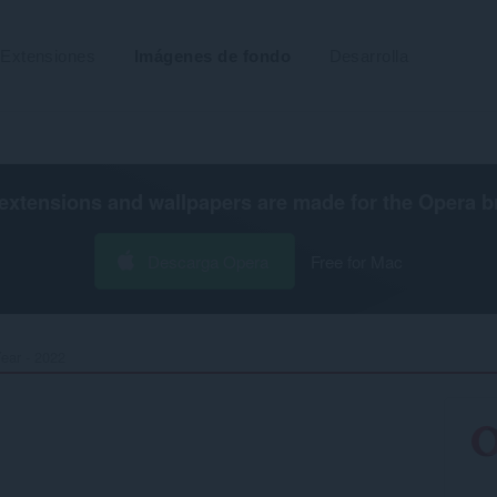
Extensiones
Imágenes de fondo
Desarrolla
extensions and wallpapers are made for the
Opera b
Descarga Opera
Free for Mac
ar - 2022‎