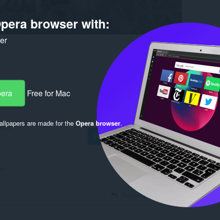
pera browser with:
ker
pera
Free for Mac
llpapers are made for the
Opera browser
.
foros
Iniciar sesión para publicar
es
Responder
Citar