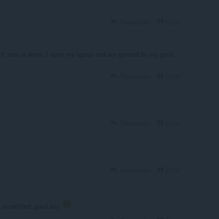
Responder
Citar
ght, rain or shine, I open my laptop and am greeted by my good
Responder
Citar
Responder
Citar
Responder
Citar
o is certified: good boy