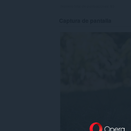
Número total de puntuaciones:
93
Captura de pantalla