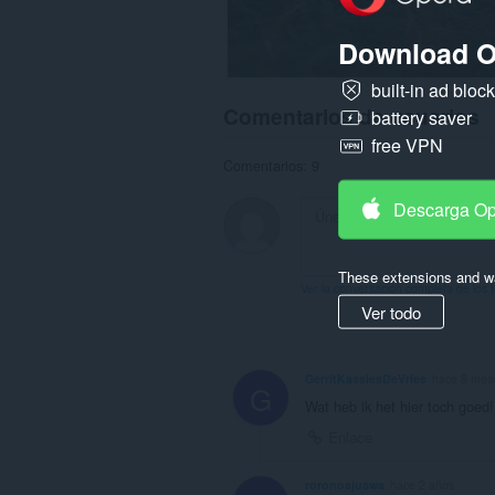
Download O
built-in ad bloc
Comentarios de usuarios
battery saver
free VPN
Comentarios: 9
Descarga O
These extensions and wa
Ver la conversación completa de los 
Ver todo
GerritKassiesDeVries
hace 8 mes
G
Wat heb ik het hier toch goed!
Enlace
roronoajuswa
hace 2 años