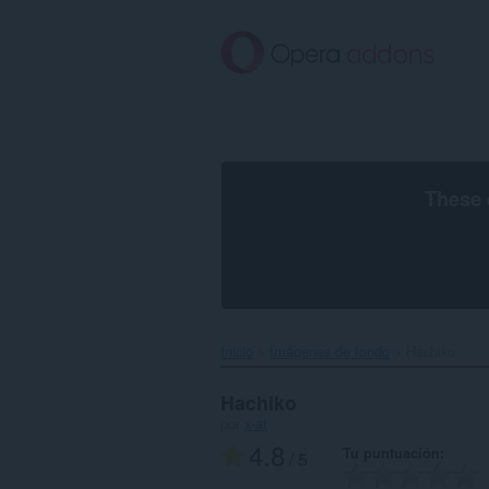
Saltar
al
contenido
principal
These 
Inicio
Imágenes de fondo
Hachiko‎
Hachiko
por
x-at
4.8
Tu puntuación
/ 5