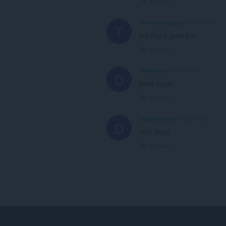
Enlace
the-urban-goose
hace 4 años
T
the dog is good boy
Enlace
demonxdde
hace 4 años
D
great doggo
Enlace
Debjeet-airsoft
hace 6 años
D
UoU doge!
Enlace