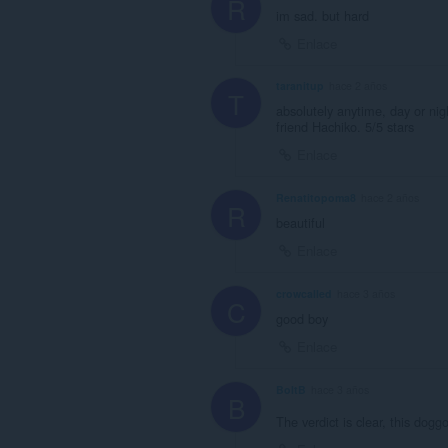
R
im sad. but hard
Enlace
taranitup
hace 2 años
T
absolutely anytime, day or ni
friend Hachiko. 5/5 stars
Enlace
Renatitopoma8
hace 2 años
R
beautiful
Enlace
crowcalled
hace 3 años
C
good boy
Enlace
BoltB
hace 3 años
B
The verdict is clear, this dogg