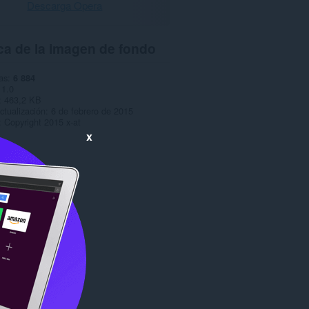
Descarga Opera
ca de la imagen de fondo
as
6 884
1.0
463,2 KB
ctualización
6 de febrero de 2015
Copyright 2015 x-at
x