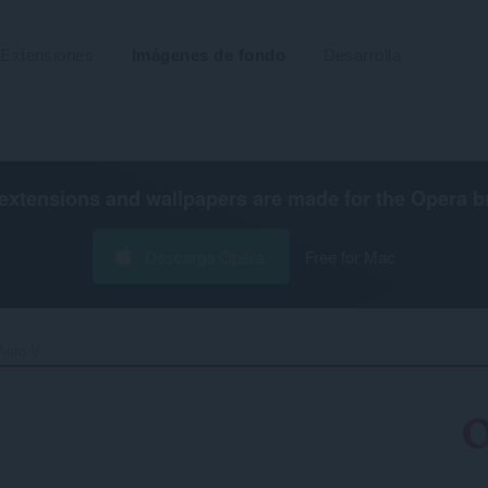
Extensiones
Imágenes de fondo
Desarrolla
extensions and wallpapers are made for the
Opera b
Descarga Opera
Free for Mac
Auto V‎