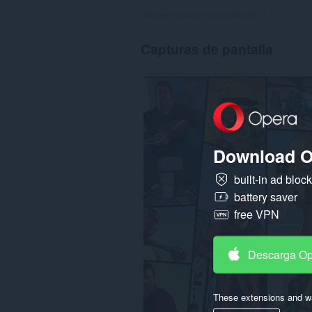
Número total de puntuaciones:
17
Capturas de pantalla
Download O
built-in ad bloc
battery saver
free VPN
Descarga O
These extensions and wa