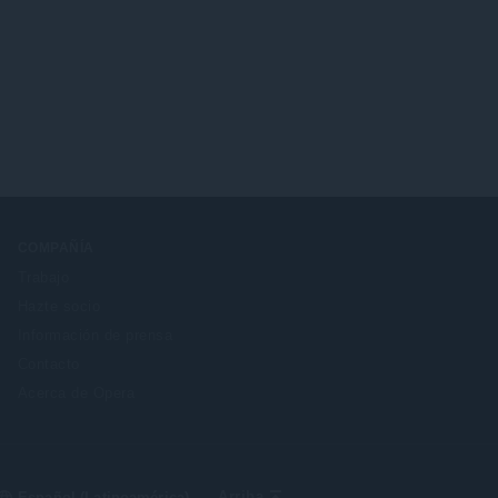
COMPAÑÍA
Trabajo
Hazte socio
Información de prensa
Contacto
Acerca de Opera
Select
Arriba