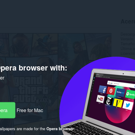
Acer
Descarg
Versión
Tamaño
Última a
Licencia
pera browser with:
ker
pera
Free for Mac
llpapers are made for the
Opera browser
.