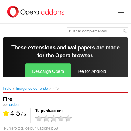
Saltar
al
contenido
principal
These extensions and wallpapers are made
for the
Opera browser
.
Descarga Opera
Free for Android
Inicio
Imágenes de fondo
Fire‎
Fire
por
orobert
4.5
Tu puntuación
/ 5
Número total de puntuaciones:
58