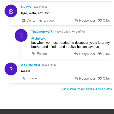
stuffyry
hace 5 años
S
fiyre, wata, erth ayr
Cerrar
Enlace
Responder
Citar
stuffyry
TheMatthews773
hace 5 años
T
@stuffyry
:
but when we most needed he desapear years later my
brother and i find it and i belive he can save us
Enlace
Responder
Citar
A Former User
hace 6 años
?
massa
Enlace
Responder
Citar
Ver la conversación completa de los foros