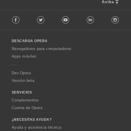
Arriba
F
Facebook
Twitter
Youtube
LinkedIn
Instag
o
l
l
o
DESCARGA OPERA
w
O
Navegadores para computadores
p
Apps móviles
e
r
a
Dev.Opera
Versión beta
SERVICIOS
Complementos
Cuenta de Opera
¿NECESITAS AYUDA?
Ayuda y asistencia técnica