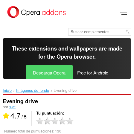
Saltar
al
contenido
principal
These extensions and wallpapers are made
for the
Opera browser
.
Descarga Opera
Free for Android
Inicio
Imágenes de fondo
Evening drive‎
Evening drive
por
x-at
4.7
Tu puntuación
/ 5
Número total de puntuaciones:
130