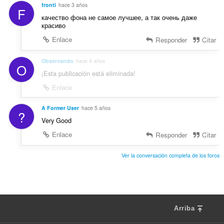
fronti
hace 3 años
F
качество фона не самое лучшее, а так очень даже
красиво
Enlace
Responder
Citar
Observando
hace 4 años
O
¡Esta publicación está eliminada!
Enlace
A Former User
hace 5 años
?
Very Good
Enlace
Responder
Citar
Ver la conversación completa de los foros
Arriba