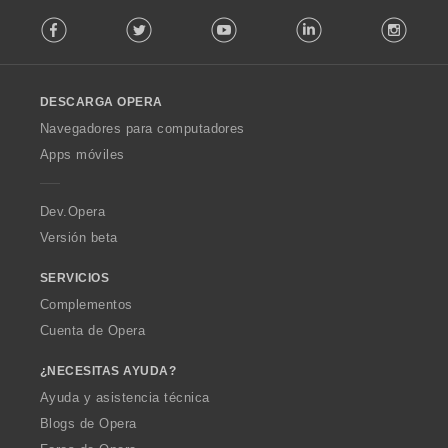
F
Facebook
Twitter
Youtube
LinkedIn
Instag
o
l
l
o
DESCARGA OPERA
w
O
Navegadores para computadores
p
Apps móviles
e
r
a
Dev.Opera
Versión beta
SERVICIOS
Complementos
Cuenta de Opera
¿NECESITAS AYUDA?
Ayuda y asistencia técnica
Blogs de Opera