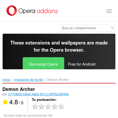
Saltar
al
contenido
principal
These extensions and wallpapers are made
for the
Opera browser
.
Descarga Opera
Free for Android
Inicio
Imágenes de fondo
Demon Archer‎
Demon Archer
por
077fdb62-b8ed-4ab2-b012-c9f5523df44b
4.8
Tu puntuación
/ 5
Número total de puntuaciones:
66