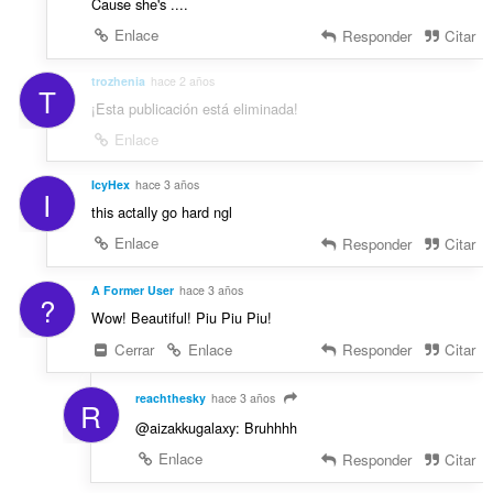
Cause she's ....
Enlace
Responder
Citar
trozhenia
hace 2 años
T
¡Esta publicación está eliminada!
Enlace
IcyHex
hace 3 años
I
this actally go hard ngl
Enlace
Responder
Citar
A Former User
hace 3 años
?
Wow! Beautiful! Piu Piu Piu!
Cerrar
Enlace
Responder
Citar
reachthesky
hace 3 años
R
@aizakkugalaxy: Bruhhhh
Enlace
Responder
Citar