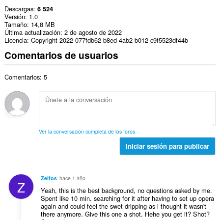
Descargas
6 524
Versión
1.0
Tamaño
14,8 MB
Última actualización
2 de agosto de 2022
Licencia
Copyright 2022 077fdb62-b8ed-4ab2-b012-c9f5523df44b
Comentarios de usuarios
Comentarios: 5
Ver la conversación completa de los foros
Iniciar sesión para publicar
Zeifos
hace 1 año
Z
Yeah, this is the best background, no questions asked by me.
Spent like 10 min. searching for it after having to set up opera
again and could feel the swet dripping as i thought it wasn't
there anymore. Give this one a shot. Hehe you get it? Shot?