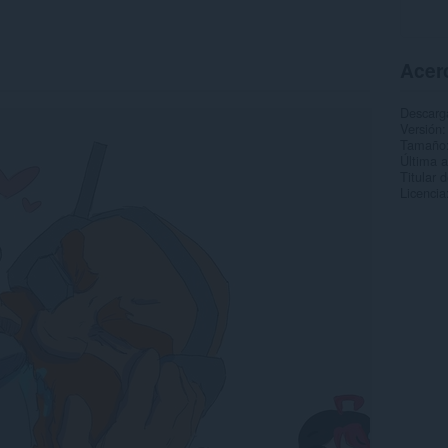
Acer
Descarg
Versión
Tamaño
Última a
Titular 
Licencia