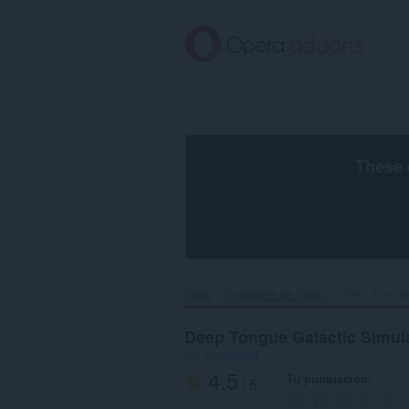
Saltar
al
contenido
principal
These 
Inicio
Imágenes de fondo
Deep Tongue 
Deep Tongue Galactic Simul
por
morchel03
4.5
Tu puntuación
/ 5