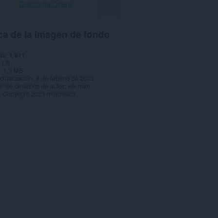
Descarga Opera
ca de la imagen de fondo
as
1 811
1.0
1,3 MB
ctualización
8 de febrero de 2023
de los derechos de autor
idk man
Copyright 2023 morchel03