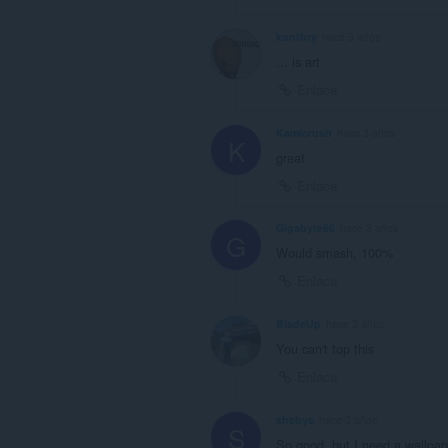
konthry
hace 3 años
... is art
Enlace
Kamicrush
hace 3 años
K
great
Enlace
Gigabyte66
hace 3 años
G
Would smash, 100%
Enlace
BladeUp
hace 3 años
You can't top this
Enlace
shebys
hace 3 años
S
So good, but I need a wallpa