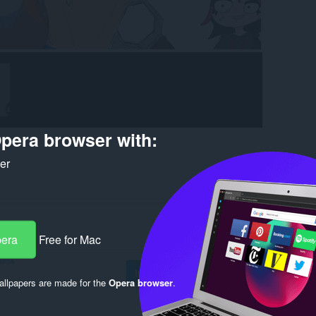
pera browser with:
ker
pera
Free for Mac
foros
Iniciar sesión para publicar
llpapers are made for the
Opera browser
.