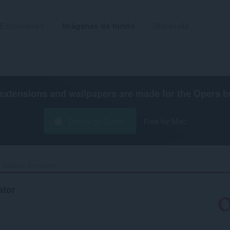
Extensiones
Imágenes de fondo
Desarrolla
extensions and wallpapers are made for the
Opera b
Descarga Opera
Free for Mac
Galactic Simulator‎
ator