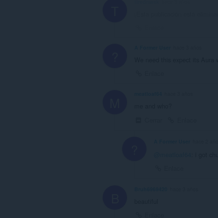
tiredmask
hace 3 años
T
¡Esta publicación está elimina
Enlace
A Former User
hace 3 años
?
We need this expect its Aura w
Enlace
meatloaf64
hace 3 años
M
me and who?
Cerrar
Enlace
A Former User
hace 2 añ
?
@meatloaf64
: i got c
Enlace
Bruh6969420
hace 3 años
B
beautiful
Enlace