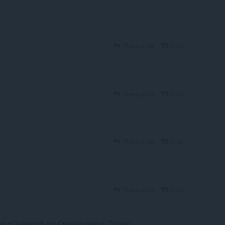
Responder
Citar
Responder
Citar
Responder
Citar
Responder
Citar
per of Voicemod and OperaGx kissing. Thanks!