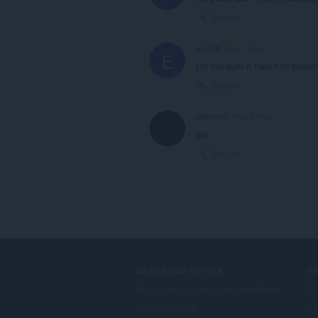
Enlace
exebill
hace 3 años
E
I'm not sure if i want to blea
Enlace
aidenmo
hace 3 años
yes.
Enlace
DESCARGA OPERA
SE
Navegadores para computadores
Co
Apps móviles
Cu