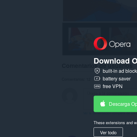
Download O
Comentarios de usuarios
built-in ad bloc
battery saver
Comentarios: 12
free VPN
Descarga O
Ver la conversación completa de los 
These extensions and wa
Ver todo