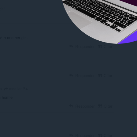
da!
ith another girl.
Responder
Citar
Responder
Citar
meatloaf64
os
hu homie
Responder
Citar
Responder
Citar