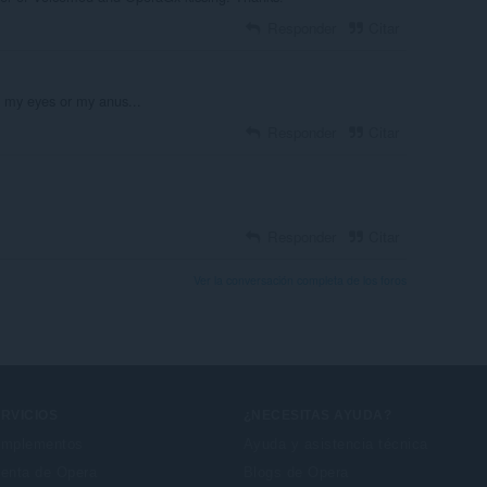
Responder
Citar
ch my eyes or my anus...
Responder
Citar
Responder
Citar
Ver la conversación completa de los foros
RVICIOS
¿NECESITAS AYUDA?
mplementos
Ayuda y asistencia técnica
enta de Opera
Blogs de Opera