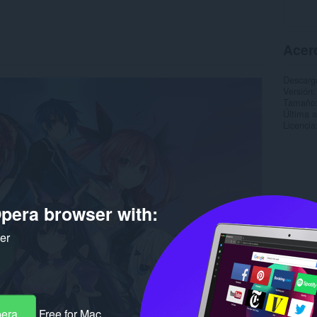
Acer
Descarg
Versión
Tamaño
Última a
Licencia
pera browser with:
ker
pera
Free for Mac