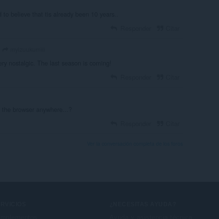
rd to believe that tis already been 10 years..
Responder
Citar
myizuukumiii
ery nostalgic. The last season is coming!
Responder
Citar
n the browser anywhere...?
Responder
Citar
Ver la conversación completa de los foros
RVICIOS
¿NECESITAS AYUDA?
mplementos
Ayuda y asistencia técnica