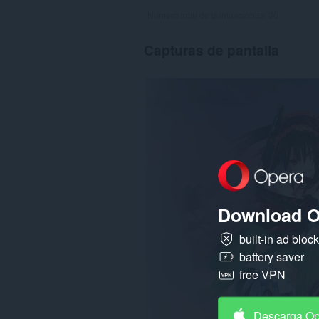
Número total de puntuaciones:
30
Capturas de pantalla
Download O
built-in ad bloc
battery saver
free VPN
Descarga O