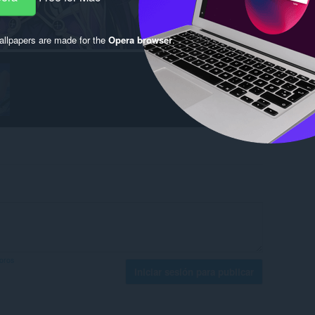
llpapers are made for the
Opera browser
.
foros
Iniciar sesión para publicar