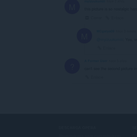
myizuukumiii
hace 2 años
M
this picture is so nostalgic ha
Cerrar
Enlace
MCgatya09
hace 3 meses
M
@myizuukumiii
: Yes, v
Enlace
A Former User
hace 5 años
?
can't see the second picture i
Enlace
DESCARGA OPERA
SE
Navegadores para computadores
Co