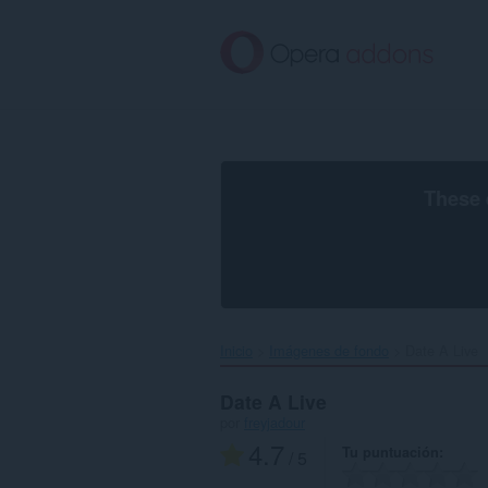
Saltar
al
contenido
principal
These 
Inicio
Imágenes de fondo
Date A Live‎
Date A Live
por
freyjadour
4.7
Tu puntuación
/ 5