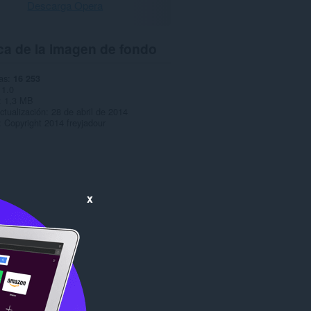
Descarga Opera
ca de la imagen de fondo
as
16 253
1.0
1,3 MB
ctualización
28 de abril de 2014
Copyright 2014 freyjadour
x