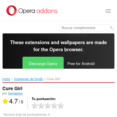
Saltar
al
contenido
principal
These extensions and wallpapers are made
for the
Opera browser
.
Descarga Opera
Free for Android
Inicio
Imágenes de fondo
Cure Girl‎
Cure Girl
por
freyjadour
4.7
Tu puntuación
/ 5
Número total de puntuaciones:
5