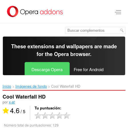
Saltar
al
contenido
principal
These extensions and wallpapers are made
for the
Opera browser
.
Descarga Opera
Free for Android
Inicio
Imágenes de fondo
Cool Waterfall HD‎
Cool Waterfall HD
por
x-at
4.6
Tu puntuación
/ 5
Número total de puntuaciones:
129