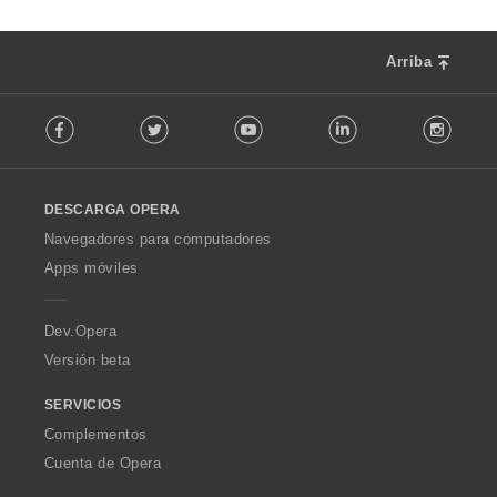
Arriba
F
Facebook
Twitter
Youtube
LinkedIn
Instag
o
l
l
o
DESCARGA OPERA
w
O
Navegadores para computadores
p
Apps móviles
e
r
a
Dev.Opera
Versión beta
SERVICIOS
Complementos
Cuenta de Opera