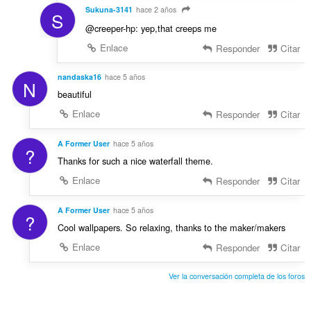
Sukuna-3141
hace 2 años
S
@creeper-hp: yep,that creeps me
Enlace
Responder
Citar
nandaska16
hace 5 años
N
beautiful
Enlace
Responder
Citar
A Former User
hace 5 años
?
Thanks for such a nice waterfall theme.
Enlace
Responder
Citar
A Former User
hace 5 años
?
Cool wallpapers. So relaxing, thanks to the maker/makers
Enlace
Responder
Citar
Ver la conversación completa de los foros