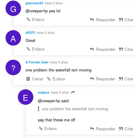
giacomo55
hace 2 años
G
@creeper-hp yea lol
Enlace
Responder
Citar
AYOTI
hace 2 años
A
Great
Enlace
Responder
Citar
A Former User
hace 5 años
?
one problem the waterfall isnt moving
Cerrar
Enlace
Responder
Citar
eclipce
hace 5 años
E
@creeper-hp said:
one problem the waterfall isnt moving
yep that threw me off
Enlace
Responder
Citar