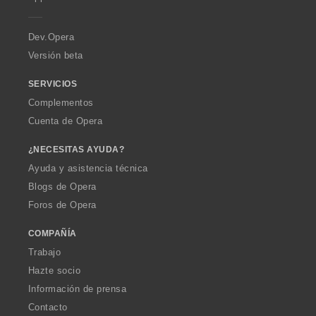
e
r
a
Dev.Opera
Versión beta
SERVICIOS
Complementos
Cuenta de Opera
¿NECESITAS AYUDA?
Ayuda y asistencia técnica
Blogs de Opera
Foros de Opera
COMPAÑÍA
Trabajo
Hazte socio
Información de prensa
Contacto