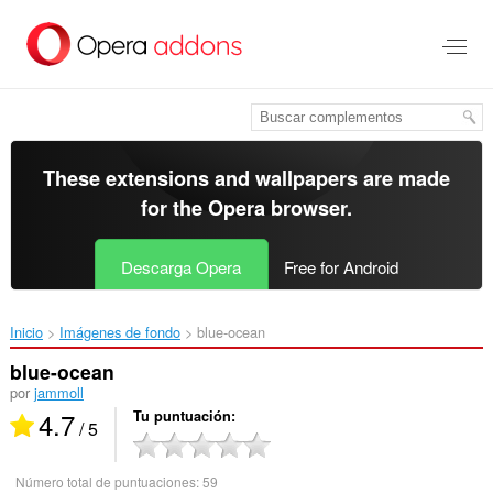
Saltar
al
contenido
principal
These extensions and wallpapers are made
for the
Opera browser
.
Descarga Opera
Free for Android
Inicio
Imágenes de fondo
blue-ocean‎
blue-ocean
por
jammoll
4.7
Tu puntuación
/ 5
Número total de puntuaciones:
59