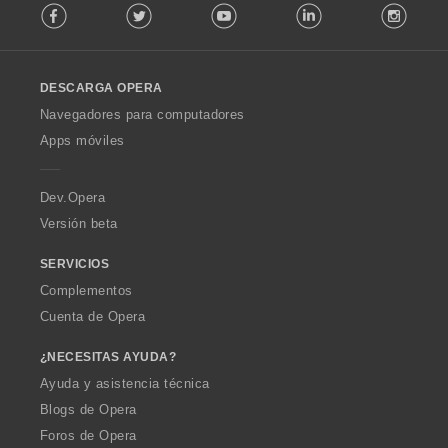
Facebook
Twitter
Youtube
LinkedIn
Instag
o
l
l
o
DESCARGA OPERA
w
O
Navegadores para computadores
p
Apps móviles
e
r
a
Dev.Opera
Versión beta
SERVICIOS
Complementos
Cuenta de Opera
¿NECESITAS AYUDA?
Ayuda y asistencia técnica
Blogs de Opera
Foros de Opera