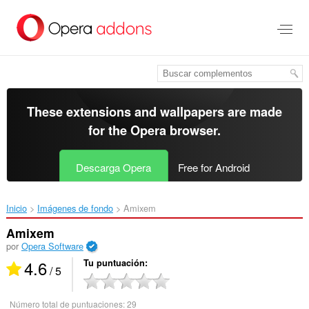
Saltar
al
contenido
principal
These extensions and wallpapers are made
for the
Opera browser
.
Descarga Opera
Free for Android
Inicio
Imágenes de fondo
Amixem‎
Amixem
por
Opera Software
4.6
Tu puntuación
/ 5
Número total de puntuaciones:
29