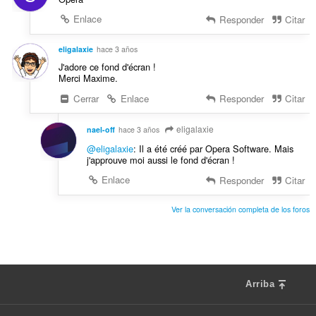
Enlace
Responder
Citar
eligalaxie
hace 3 años
J'adore ce fond d'écran !
Merci Maxime.
Cerrar
Enlace
Responder
Citar
eligalaxie
nael-off
hace 3 años
@eligalaxie
: Il a été créé par Opera Software. Mais
j'approuve moi aussi le fond d'écran !
Enlace
Responder
Citar
Ver la conversación completa de los foros
Arriba
F