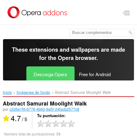
Saltar
al
contenido
principal
These extensions and wallpapers are made
for the
Opera browser
.
Descarga Opera
Free for Android
Inicio
Imágenes de fondo
Abstract Samurai Moolight Walk‎
Abstract Samurai Moolight Walk
por
c335e1f6-6776-4b62-9a5f-24fecb2577c8
4.7
Tu puntuación
/ 5
Número total de puntuaciones:
58