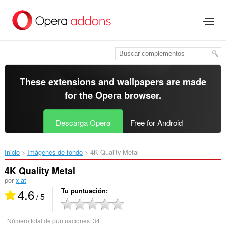
Saltar
al
contenido
principal
These extensions and wallpapers are made
for the
Opera browser
.
Descarga Opera
Free for Android
Inicio
Imágenes de fondo
4K Quality Metal‎
4K Quality Metal
por
x-at
4.6
Tu puntuación
/ 5
Número total de puntuaciones:
34