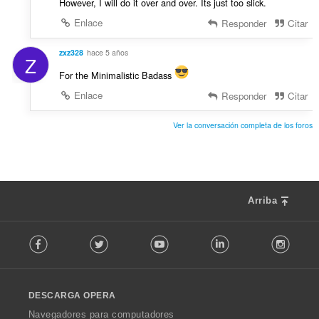
However, I will do it over and over. Its just too slick.
Enlace
Responder
Citar
zxz328
hace 5 años
Z
For the Minimalistic Badass
Enlace
Responder
Citar
Ver la conversación completa de los foros
Arriba
F
Facebook
Twitter
Youtube
LinkedIn
Instag
o
l
l
o
DESCARGA OPERA
w
O
Navegadores para computadores