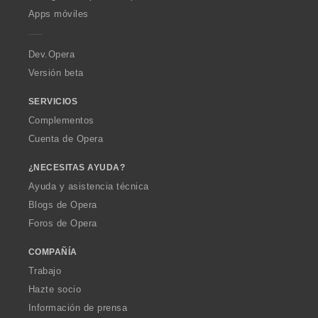
p
Apps móviles
e
r
a
Dev.Opera
Versión beta
SERVICIOS
Complementos
Cuenta de Opera
¿NECESITAS AYUDA?
Ayuda y asistencia técnica
Blogs de Opera
Foros de Opera
COMPAÑÍA
Trabajo
Hazte socio
Información de prensa