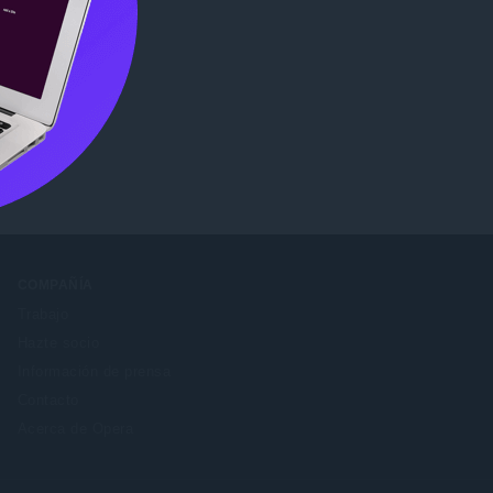
ome Web
COMPAÑÍA
Trabajo
Hazte socio
Información de prensa
Contacto
Acerca de Opera