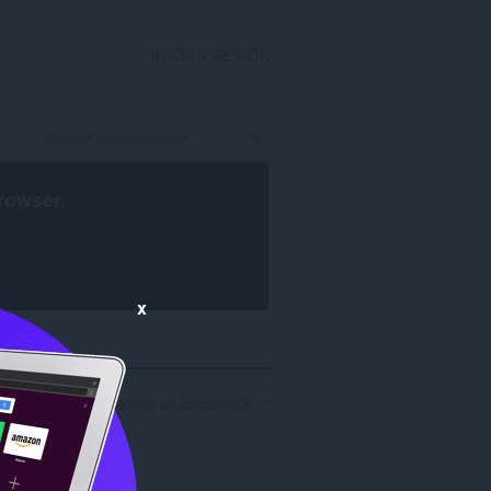
INICIAR SESIÓN
rowser
.
x
resultados de búsqueda de 'passionapk': 1