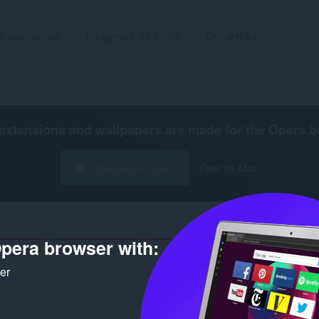
Extensiones
Imágenes de fondo
Desarrolla
extensions and wallpapers are made for the
Opera b
Descarga Opera
Free for Mac
pera browser with:
Número de 
ker