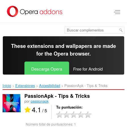
Saltar
al
contenido
principal
These extensions and wallpapers are made
for the
Opera browser
.
Descarga Opera
Free for Android
Inicio
Extensiones
Accesibilidad
PassionApk - Tips & Tricks‎
PassionApk - Tips & Tricks
por
passionapk
4.1
Tu puntuación
/ 5
Número total de puntuaciones:
1