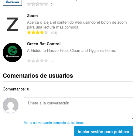
a
N
0
o
l
ú
t
d
m
Zoom
o
e
e
Acerca o aleja el contenido web usando el botón de zoom
t
p
para una lectura más cómoda.
r
a
N
u
193
o
l
ú
n
t
d
m
Green Rat Control
t
o
e
e
u
A Guide to Hassle Free, Clean and Hygienic Home.
t
p
r
a
a
N
u
0
o
c
l
ú
n
t
i
d
m
t
Comentarios de usuarios
o
o
e
e
u
t
n
p
r
a
a
e
u
Comentarios: 0
o
c
l
s
n
t
i
d
:
t
o
o
e
u
t
n
p
a
a
e
u
c
l
s
n
Ver la conversación completa de los foros
i
d
:
t
o
Iniciar sesión para publicar
e
u