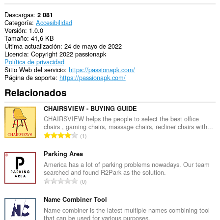
Descargas
2 081
Categoría
Accesibilidad
Versión
1.0.0
Tamaño
41,6 KB
Última actualización
24 de mayo de 2022
Licencia
Copyright 2022 passionapk
Política de privacidad
Sitio Web del servicio
https://passionapk.com/
Página de soporte
https://passionapk.com/
Relacionados
CHAIRSVIEW - BUYING GUIDE
CHAIRSVIEW helps the people to select the best office
chairs , gaming chairs, massage chairs, recliner chairs with...
N
1
ú
m
Parking Area
e
America has a lot of parking problems nowadays. Our team
searched and found R2Park as the solution.
r
N
0
o
ú
t
m
Name Combiner Tool
o
e
Name combiner is the latest multiple names combining tool
t
that can be used for various purposes.
r