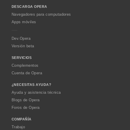
o
DESCARGA OPERA
w
O
Navegadores para computadores
p
Apps móviles
e
r
a
Dev.Opera
Versión beta
SERVICIOS
Complementos
Cuenta de Opera
¿NECESITAS AYUDA?
Ayuda y asistencia técnica
Blogs de Opera
Foros de Opera
COMPAÑÍA
Trabajo