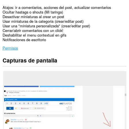
Atajos: ir a comentarios, acciones del post, actualizar comentarios
Ocultar hastags o shouts (Mi taringa)
Desactivar miniaturas al crear un post
Usar miniaturas de la categoria (crear/editar post)
Usar una "miniatura personalizada" (crear/editar post)
Cerrar/abrir comentarios con un click!
Deshabilitar el menu contextual en gifs
Notificaciones de escritorio
Permisos
Capturas de pantalla
Esta
extensión
puede
acceder
a
tus
datos
en
algunos
sitios
Web.