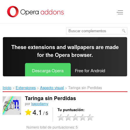
Saltar
al
contenido
principal
These extensions and wallpapers are made
for the
Opera browser
.
Descarga Opera
Free for Android
Inicio
Extensiones
Aspecto visual
Taringa sin Perdidas‎
Taringa sin Perdidas
por
kapodamy
4.1
Tu puntuación
/ 5
Número total de puntuaciones:
5