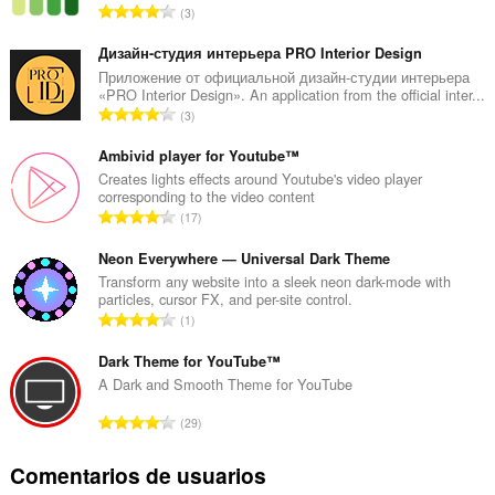
N
3
ú
m
Дизайн-студия интерьера PRO Interior Design
e
Приложение от официальной дизайн-студии интерьера
«PRO Interior Design». An application from the official inter...
r
N
3
o
ú
t
m
Ambivid player for Youtube™
o
e
Creates lights effects around Youtube's video player
t
corresponding to the video content
r
a
N
17
o
l
ú
t
d
m
Neon Everywhere — Universal Dark Theme
o
e
e
Transform any website into a sleek neon dark-mode with
t
p
particles, cursor FX, and per-site control.
r
a
N
u
1
o
l
ú
n
t
d
m
Dark Theme for YouTube™
t
o
e
e
u
A Dark and Smooth Theme for YouTube
t
p
r
a
a
N
u
29
o
c
l
ú
n
t
i
d
m
t
Comentarios de usuarios
o
o
e
e
u
t