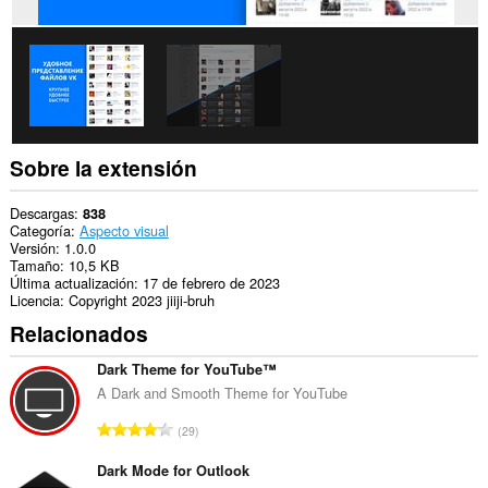
Sobre la extensión
Descargas
838
Categoría
Aspecto visual
Versión
1.0.0
Tamaño
10,5 KB
Última actualización
17 de febrero de 2023
Licencia
Copyright 2023 jiiji-bruh
Relacionados
Dark Theme for YouTube™
A Dark and Smooth Theme for YouTube
N
29
ú
m
Dark Mode for Outlook