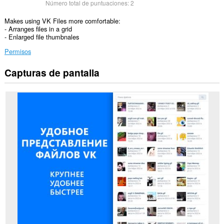
Número total de puntuaciones:
2
Makes using VK Files more comfortable:
- Arranges files in a grid
- Enlarged file thumbnales
Permisos
Capturas de pantalla
Esta
extensión
puede
acceder
a
tus
datos
en
algunos
sitios
Web.