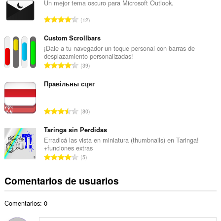
e
Un mejor tema oscuro para Microsoft Outlook.
r
N
12
o
ú
t
m
Custom Scrollbars
o
e
¡Dale a tu navegador un toque personal con barras de
t
desplazamiento personalizadas!
r
a
N
39
o
l
ú
t
d
m
Правільны сцяг
o
e
e
t
p
r
a
N
u
80
o
l
ú
n
t
d
m
Taringa sin Perdidas
t
o
e
e
u
Erradicá las vista en miniatura (thumbnails) en Taringa!
t
p
+funciones extras
r
a
a
N
u
5
o
c
l
ú
n
t
i
d
m
t
Comentarios de usuarios
o
o
e
e
u
t
n
p
r
a
a
e
u
Comentarios: 0
o
c
l
s
n
t
i
d
: