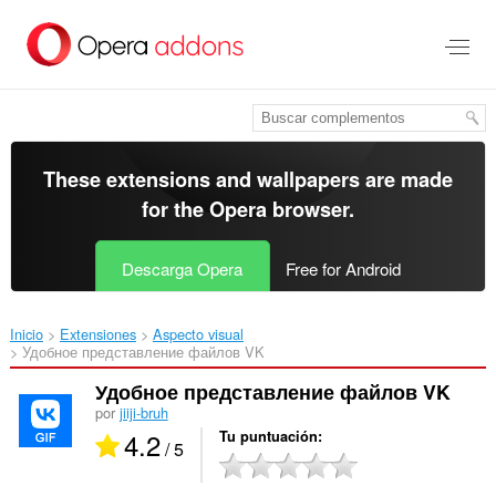
Saltar
al
contenido
principal
These extensions and wallpapers are made
for the
Opera browser
.
Descarga Opera
Free for Android
Inicio
Extensiones
Aspecto visual
Удобное представление файлов VK‎
Удобное представление файлов VK
por
jiiji-bruh
4.2
Tu puntuación
/ 5