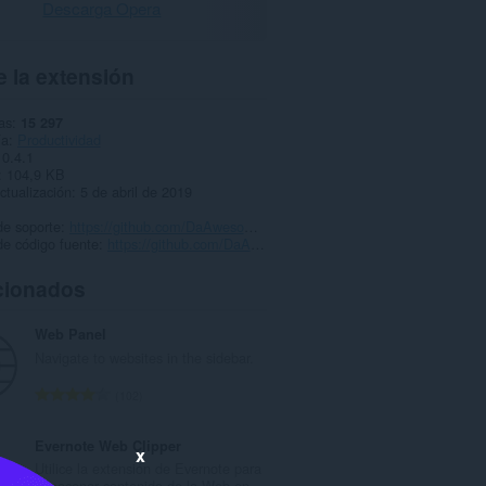
Descarga Opera
 la extensión
as
15 297
ía
Productividad
0.4.1
104,9 KB
ctualización
5 de abril de 2019
de soporte
https://github.com/DaAwesomeP/tab-counter/issues
de código fuente
https://github.com/DaAwesomeP/tab-counter/tree/v0.4.1
cionados
Web Panel
Navigate to websites in the sidebar.
N
102
ú
m
Evernote Web Clipper
x
e
Utilice la extensión de Evernote para
r
almacenar contenido de la Web en...