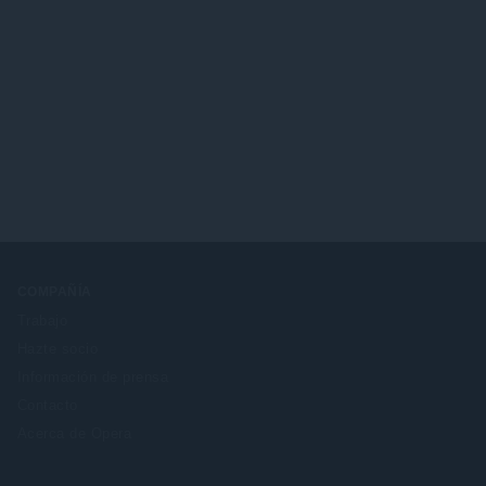
COMPAÑÍA
Trabajo
Hazte socio
Información de prensa
Contacto
Acerca de Opera