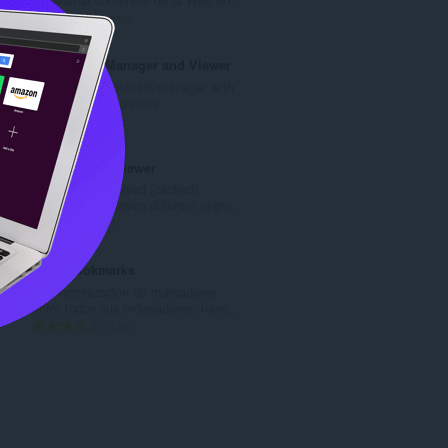
o
N
610
t
ú
o
m
Bookmarks Manager and Viewer
t
e
An elegant bookmark manager with
a
r
fuzzy search and more
l
o
N
28
d
t
ú
e
o
m
Web Archive Viewer
p
t
e
Easily view archived (cached)
u
a
r
webpages via seven different engin...
n
l
o
N
7
t
d
t
ú
u
e
o
m
Atavi bookmarks
a
p
t
e
La sincronización de marcadores
c
u
a
r
entre todos sus ordenadores, nave...
i
n
l
o
N
170
o
t
d
t
ú
n
u
e
o
m
e
a
p
t
e
s
c
u
a
r
:
i
n
l
o
o
t
d
t