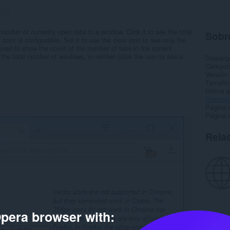
:
17
umber of currently open tabs in a window. Click it to see the total
Sobre
lor is configurable. Set it to use the clear icon to see only the
ured to show the count of the number of tabs in the current
the total number of windows, or neither (click the icon to see a
Descarg
Categor
Versión
Tamaño
Última a
Licencia
Página 
Página 
Rela
pera browser with: