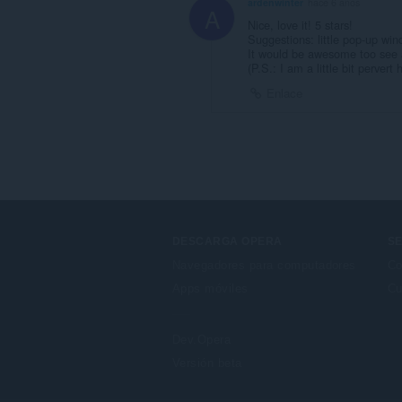
ardenwinter
hace 6 años
A
Nice, love it! 5 stars!
Suggestions: little pop-up wind
It would be awesome too see a
(P.S.: I am a little bit perver
Enlace
DESCARGA OPERA
SE
Navegadores para computadores
Co
Apps móviles
Cu
Dev.Opera
Versión beta