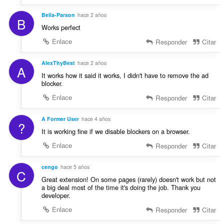
Bella-Parson
hace 2 años
B
Works perfect
Enlace
Responder
Citar
AlexThyBest
hace 2 años
A
It works how it said it works, I didn't have to remove the ad
blocker.
Enlace
Responder
Citar
A Former User
hace 4 años
?
It is working fine if we disable blockers on a browser.
Enlace
Responder
Citar
cengo
hace 5 años
C
Great extension! On some pages (rarely) doesn't work but not
a big deal most of the time it's doing the job. Thank you
developer.
Enlace
Responder
Citar