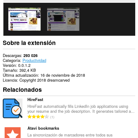
y
tu
actividad
de
navegación.
Sobre la extensión
Descargas
293 026
Categoría
Productividad
Versión
0.0.1.2
Tamaño
392,4 KB
Última actualización
16 de noviembre de 2018
Licencia
Copyright 2018 dreamcarved
Relacionados
HireFast
HireFast automatically fills LinkedIn job applications using
your resume and the job description. It generates tailored a...
N
1
ú
m
Atavi bookmarks
e
La sincronización de marcadores entre todos sus