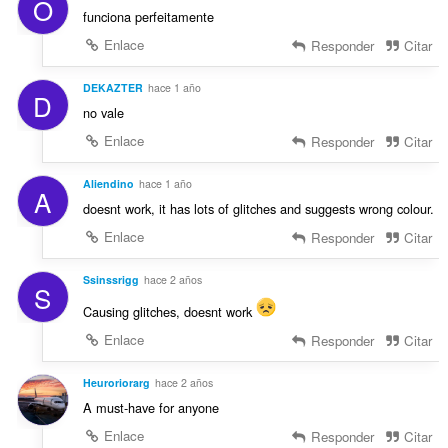
O
funciona perfeitamente
Enlace
Responder
Citar
DEKAZTER
hace 1 año
D
no vale
Enlace
Responder
Citar
Aliendino
hace 1 año
A
doesnt work, it has lots of glitches and suggests wrong colour.
Enlace
Responder
Citar
Ssinssrigg
hace 2 años
S
Causing glitches, doesnt work
Enlace
Responder
Citar
Heuroriorarg
hace 2 años
A must-have for anyone
Enlace
Responder
Citar