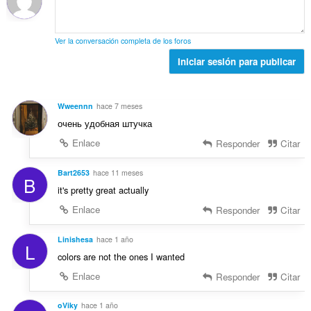
u
t
n
p
a
a
e
u
c
l
s
n
Ver la conversación completa de los foros
i
d
:
t
o
Iniciar sesión para publicar
e
u
n
p
a
e
u
c
s
n
Wweennn
hace 7 meses
i
:
t
очень удобная штучка
o
u
n
Enlace
Responder
Citar
a
e
c
s
Bart2653
hace 11 meses
i
B
:
o
it's pretty great actually
n
Enlace
Responder
Citar
e
s
Linishesa
hace 1 año
:
L
colors are not the ones I wanted
Enlace
Responder
Citar
oViky
hace 1 año