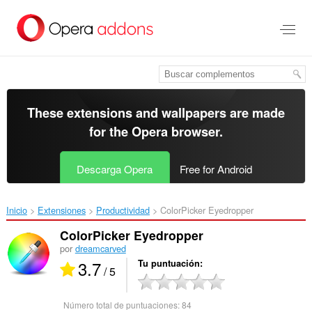
Saltar
al
contenido
principal
These extensions and wallpapers are made
for the
Opera browser
.
Descarga Opera
Free for Android
Inicio
Extensiones
Productividad
ColorPicker Eyedropper‎
ColorPicker Eyedropper
por
dreamcarved
3.7
Tu puntuación
/ 5
Número total de puntuaciones:
84