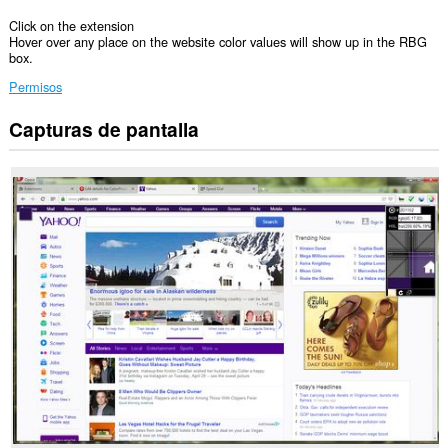
Click on the extension
Hover over any place on the website color values will show up in the RBG
box.
Permisos
Capturas de pantalla
Esta
extensión
puede
acceder
a
tus
datos
en
todos
los
sitios
Web.
Esta
extensión
puede
acceder
a
tus
pestañas