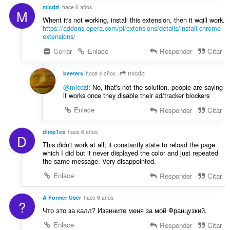
micdzi
hace 6 años
M
Whent it's not working, install this extension, then it wqill work.
https://addons.opera.com/pl/extensions/details/install-chrome-
extensions/
Cerrar
Enlace
Responder
Citar
micdzi
beeters
hace 4 años
@micdzi
: No, that's not the solution. people are saying
it works once they disable their ad/tracker blockers
Enlace
Responder
Citar
dimp1es
hace 6 años
D
This didn't work at all; it constantly state to reload the page
which I did but it never displayed the color and just repeated
the same message. Very disappointed.
Enlace
Responder
Citar
A Former User
hace 6 años
?
Что это за калл? Извините меня за мой Французкий.
Enlace
Responder
Citar