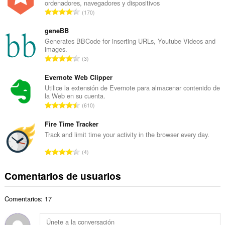
ordenadores, navegadores y dispositivos
r
N
170
o
ú
t
m
geneBB
o
e
Generates BBCode for inserting URLs, Youtube Videos and
t
images.
r
a
N
3
o
l
ú
t
d
m
Evernote Web Clipper
o
e
e
Utilice la extensión de Evernote para almacenar contenido de
t
p
la Web en su cuenta.
r
a
N
u
610
o
l
ú
n
t
d
m
Fire Time Tracker
t
o
e
e
u
Track and limit time your activity in the browser every day.
t
p
r
a
a
N
u
4
o
c
l
ú
n
t
i
d
m
t
Comentarios de usuarios
o
o
e
e
u
t
n
p
r
a
a
e
u
Comentarios: 17
o
c
l
s
n
t
i
d
:
t
o
o
e