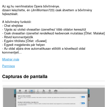
Az sg.hu nemhivatalos Opera bővítménye.
dzsani készítette, én (JimMorrison723) csak átvettem a bővítmény
fejlesztését.
A bővítmény funkciói:
- Chat elrejtése
- 'Ugrás az utolsó olvasatlan üzenethez' több oldalon keresztül
- Csak olvasatlan üzenettel rendelkező kedvencek mutatása [Ötlet: Malakai]
- Rövid kommentjelzők
- Egyéni tiltólista [Ötlet: cSuwwi]
- Egyedi megjelenés pár helyen
- Az oldal aljára érve automatikusan előtölti a következő oldal
kommentjeit...
Mostrar más
Permisos
Capturas de pantalla
Esta
extensión
puede
acceder
a
tus
datos
en
algunos