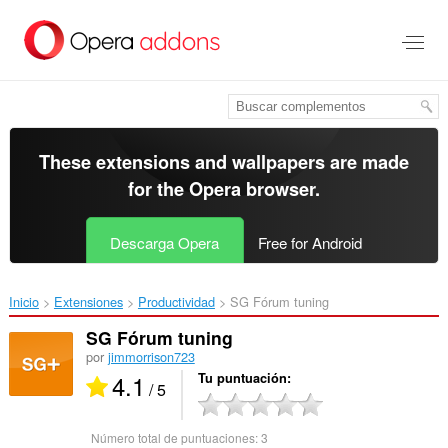
Saltar
al
contenido
principal
These extensions and wallpapers are made
for the
Opera browser
.
Descarga Opera
Free for Android
Inicio
Extensiones
Productividad
SG Fórum tuning‎
SG Fórum tuning
por
jimmorrison723
4.1
Tu puntuación
/ 5
Número total de puntuaciones:
3