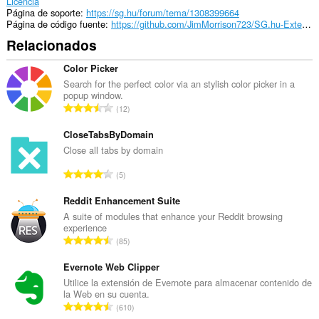
Licencia
Página de soporte
https://sg.hu/forum/tema/1308399664
Página de código fuente
https://github.com/JimMorrison723/SG.hu-Extension
Relacionados
Color Picker
Search for the perfect color via an stylish color picker in a
popup window.
N
12
ú
m
CloseTabsByDomain
e
Close all tabs by domain
r
N
5
o
ú
t
m
Reddit Enhancement Suite
o
e
A suite of modules that enhance your Reddit browsing
t
experience
r
a
N
85
o
l
ú
t
d
m
Evernote Web Clipper
o
e
e
Utilice la extensión de Evernote para almacenar contenido de
t
p
la Web en su cuenta.
r
a
N
u
610
o
l