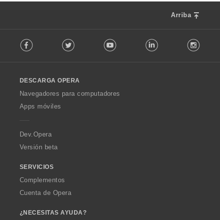
c
s
i
:
Arriba
o
n
F
e
Facebook
Twitter
Youtube
LinkedIn
Instag
o
s
l
:
l
o
DESCARGA OPERA
w
O
Navegadores para computadores
p
Apps móviles
e
r
a
Dev.Opera
Versión beta
SERVICIOS
Complementos
Cuenta de Opera
¿NECESITAS AYUDA?