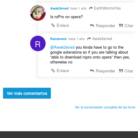
EarthWormsYas
Awak3ened
hace 1 año
Is roPro on opera?
Enlace
Responder
Citar
Awak3ened
Randomre
hace 1 año
R
@Awak3ened
you kinda have to go to the
google extensions so if you are talking about
“able to download ropro onto opera” then yes,
otherwise no
Enlace
Responder
Citar
Ver más comentarios
Ver la conversación completa de los foros