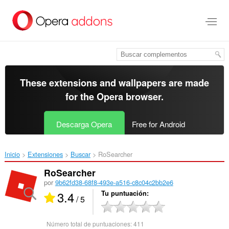
Saltar
al
contenido
principal
These extensions and wallpapers are made
for the
Opera browser
.
Descarga Opera
Free for Android
Inicio
Extensiones
Buscar
RoSearcher‎
RoSearcher
por
9b62fd38-68f8-493e-a516-c8c04c2bb2e6
3.4
Tu puntuación
/ 5
Número total de puntuaciones:
411