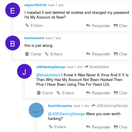
elgato7634124
hace 1 año
E
I installed it and deleted all cookies and changed my password
I'ts My Account ok Now?
Enlace
Responder
Citar
bluelobsters
hace 1 año
B
this is just wrong
Cerrar
Enlace
Responder
Citar
bluelobsters
JGEGamingGeorge
hace 1 año
J
@bluelobsters
I Know It Was Never A Virus And If It Is
Then Why Has My Account Not Been Hacked Then
Plus I Have Been Using This For Years LOL
Cerrar
Enlace
Responder
Citar
JGEGamingGeorge
EarthWormsYas
hace 1 año
@JGEGamingGeorge
Were you ever worth
hacking?
Enlace
Responder
Citar