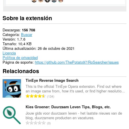
Sobre la extensión
Descargas
156 708
Categoría
Buscar
Versión
1.7.6
Tamaño
10,4 KB
Última actualización
26 de octubre de 2021
Licencia
Política de privacidad
Página de soporte
https://github.com/ThePotato97/RoSearcher/issues
Relacionados
TinEye Reverse Image Search
This is the official TinEye Opera extension. Find out where
an image came from, how it's used, or find higher resolutio...
N
134
ú
m
Kies Groener: Duurzaam Leven Tips, Blogs, etc.
e
Jouw gids voor duurzaam leven - het laatste nieuws van de
blog, duurzamere producten en vacatures.
r
N
0
o
ú