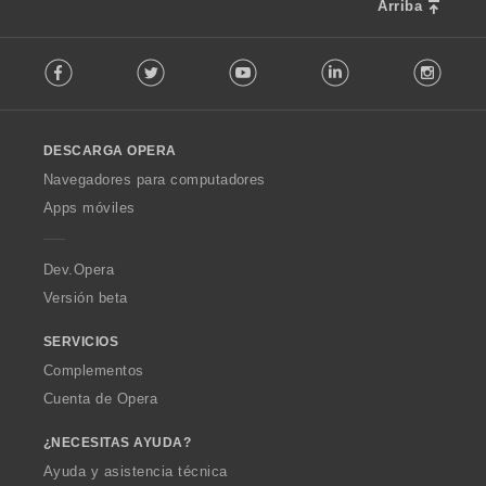
Arriba
F
Facebook
Twitter
Youtube
LinkedIn
Instag
o
l
l
o
DESCARGA OPERA
w
O
Navegadores para computadores
p
Apps móviles
e
r
a
Dev.Opera
Versión beta
SERVICIOS
Complementos
Cuenta de Opera
¿NECESITAS AYUDA?
Ayuda y asistencia técnica