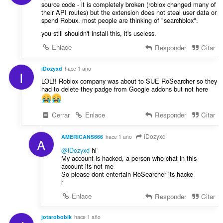
source code - it is completely broken (roblox changed many of
their API routes) but the extension does not steal user data or
spend Robux. most people are thinking of "searchblox".
you still shouldn't install this, it's useless.
Enlace
Responder
Citar
iDozyxd
hace 1 año
I
LOL!! Roblox company was about to SUE RoSearcher so they
had to delete they padge from Google addons but not here
Cerrar
Enlace
Responder
Citar
iDozyxd
AMERICANS666
hace 1 año
A
@iDozyxd
hi
My account is hacked, a person who chat in this
account its not me
So please dont entertain RoSearcher its hacke
r
Enlace
Responder
Citar
jotarobobik
hace 1 año