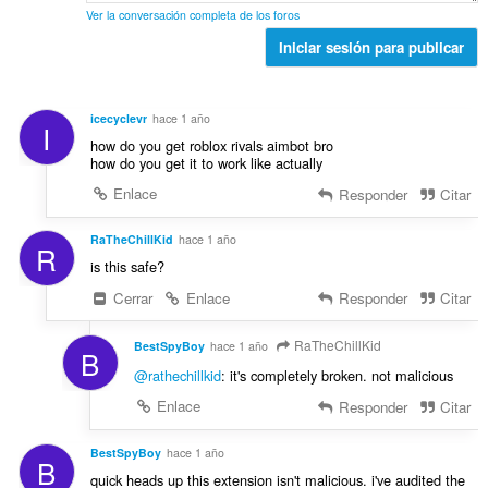
c
l
s
n
Ver la conversación completa de los foros
i
d
:
t
o
Iniciar sesión para publicar
e
u
n
p
a
e
u
c
s
n
icecyclevr
hace 1 año
i
I
:
t
how do you get roblox rivals aimbot bro
o
u
how do you get it to work like actually
n
a
e
Enlace
Responder
Citar
c
s
i
:
RaTheChillKid
hace 1 año
o
R
is this safe?
n
e
Cerrar
Enlace
Responder
Citar
s
:
RaTheChillKid
BestSpyBoy
hace 1 año
B
@rathechillkid
: it's completely broken. not malicious
Enlace
Responder
Citar
BestSpyBoy
hace 1 año
B
quick heads up this extension isn't malicious. i've audited the