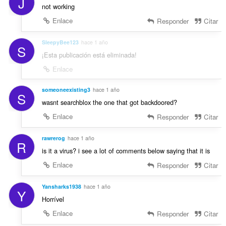
J
not working
Enlace
Responder
Citar
SleepyBee123
hace 1 año
S
¡Esta publicación está eliminada!
Enlace
someoneexisting3
hace 1 año
S
wasnt searchblox the one that got backdoored?
Enlace
Responder
Citar
rawrerog
hace 1 año
R
is it a virus? i see a lot of comments below saying that it is
Enlace
Responder
Citar
Yansharks1938
hace 1 año
Y
Horrível
Enlace
Responder
Citar