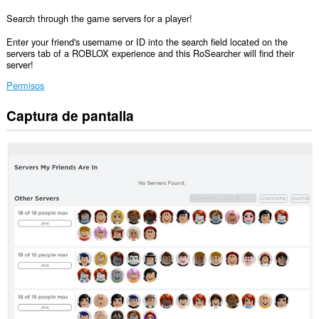
Search through the game servers for a player!
Enter your friend's username or ID into the search field located on the
servers tab of a ROBLOX experience and this RoSearcher will find their
server!
Permisos
Captura de pantalla
Esta
extensión
puede
acceder
a
tus
datos
en
algunos
sitios
Web.