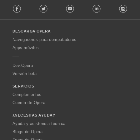
F
Facebook
Twitter
Youtube
LinkedIn
Instag
o
l
l
o
DESCARGA OPERA
w
O
Navegadores para computadores
p
Apps móviles
e
r
a
Dev.Opera
Versión beta
SERVICIOS
Complementos
Cuenta de Opera
¿NECESITAS AYUDA?
Ayuda y asistencia técnica
Blogs de Opera
Foros de Opera