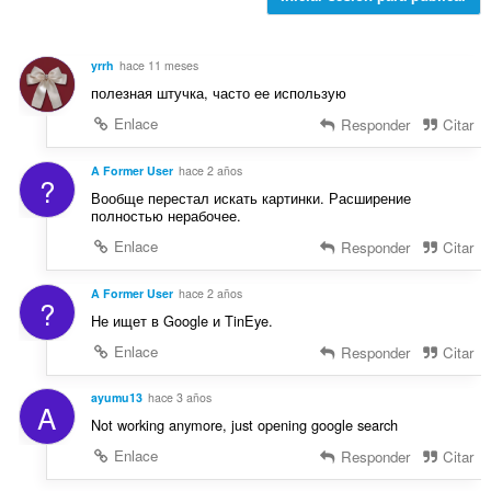
u
n
p
a
e
u
c
s
n
yrrh
hace 11 meses
i
:
t
полезная штучка, часто ее использую
o
u
n
Enlace
Responder
Citar
a
e
c
s
A Former User
hace 2 años
i
?
:
o
Вообще перестал искать картинки. Расширение
полностью нерабочее.
n
e
Enlace
Responder
Citar
s
:
A Former User
hace 2 años
?
Не ищет в Google и TinEye.
Enlace
Responder
Citar
ayumu13
hace 3 años
A
Not working anymore, just opening google search
Enlace
Responder
Citar