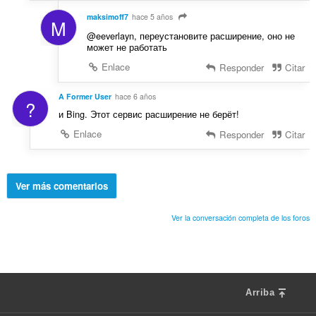
maksimoff7
hace 5 años
M
@eeverlayn, переустановите расширение, оно не
может не работать
Enlace
Responder
Citar
A Former User
hace 6 años
?
и Bing. Этот сервис расширение не берёт!
Enlace
Responder
Citar
Ver más comentarios
Ver la conversación completa de los foros
Arriba