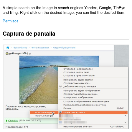
A simple search on the image in search engines Yandex, Google, TinEye
and Bing. Right-click on the desired image, you can find the desired item.
Permisos
Captura de pantalla
Esta
extensión
puede
acceder
a
tus
pestañas
y
tu
actividad
de
navegación.