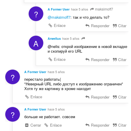
maksimoff7
A Former User
hace 5 años
?
@maksimoff7
: так и что делать то?
Enlace
Responder
Citar
Arwellus
hace 5 años
A
@nelis: открой изображение в новой вкладке
и скопируй его URL
Enlace
Responder
Citar
A Former User
hace 5 años
?
перестало работать(
"Неверный URL либо доступ к изображению ограничен"
Хотя ту же картинку в хроме находит
Enlace
Responder
Citar
A Former User
hace 5 años
?
больше не работает. совсем
Cerrar
Enlace
Responder
Citar