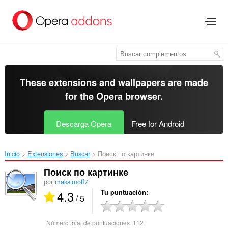
Saltar
al
contenido
principal
These extensions and wallpapers are made
for the
Opera browser
.
Descarga Opera
Free for Android
Inicio
Extensiones
Buscar
Поиск по картинке‎
Поиск по картинке
por
maksimoff7
4.3
Tu puntuación
/ 5
Número total de puntuaciones:
112