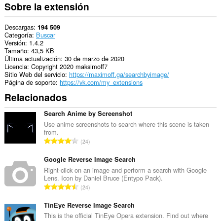
Sobre la extensión
Descargas
194 509
Categoría
Buscar
Versión
1.4.2
Tamaño
43,5 KB
Última actualización
30 de marzo de 2020
Licencia
Copyright 2020 maksimoff7
Sitio Web del servicio
https://maximoff.ga/searchbyimage/
Página de soporte
https://vk.com/my_extensions
Relacionados
Search Anime by Screenshot
Use anime screenshots to search where this scene is taken
from.
N
24
ú
m
Google Reverse Image Search
e
Right-click on an image and perform a search with Google
Lens. Icon by Daniel Bruce (Entypo Pack).
r
N
24
o
ú
t
m
TinEye Reverse Image Search
o
e
This is the official TinEye Opera extension. Find out where
t