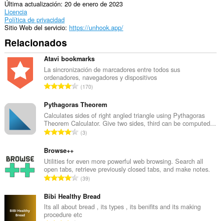
Última actualización
20 de enero de 2023
Licencia
Política de privacidad
Sitio Web del servicio
https://unhook.app/
Relacionados
Atavi bookmarks
La sincronización de marcadores entre todos sus
ordenadores, navegadores y dispositivos
N
170
ú
m
Pythagoras Theorem
e
Calculates sides of right angled triangle using Pythagoras
Theorem Calculator. Give two sides, third can be computed...
r
N
3
o
ú
t
m
Browse++
o
e
Utilities for even more powerful web browsing. Search all
t
open tabs, retrieve previously closed tabs, and make notes.
r
a
N
39
o
l
ú
t
d
m
Bibi Healthy Bread
o
e
e
Its all about bread , its types , its benifits and its making
t
p
procedure etc
r
a