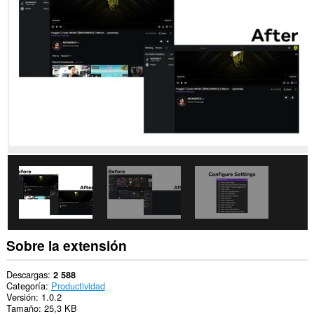
en
algunos
sitios
Web.
Sobre la extensión
Descargas
2 588
Categoría
Productividad
Versión
1.0.2
Tamaño
25,3 KB