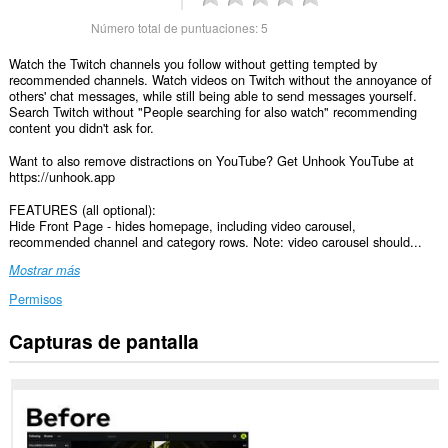
Número total de puntuaciones:
5
Watch the Twitch channels you follow without getting tempted by
recommended channels. Watch videos on Twitch without the annoyance of
others' chat messages, while still being able to send messages yourself.
Search Twitch without "People searching for also watch" recommending
content you didn't ask for.
Want to also remove distractions on YouTube? Get Unhook YouTube at
https://unhook.app
FEATURES (all optional):
Hide Front Page - hides homepage, including video carousel,
recommended channel and category rows. Note: video carousel should...
Mostrar más
Permisos
Capturas de pantalla
Esta
extensión
puede
acceder
a
tus
datos