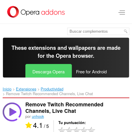
Saltar
al
contenido
principal
These extensions and wallpapers are made
for the
Opera browser
.
Descarga Opera
Free for Android
Inicio
Extensiones
Productividad
Remove Twitch Recommended Channels, Live Chat‎
Remove Twitch Recommended
Channels, Live Chat
por
unhook
4.1
Tu puntuación
/ 5