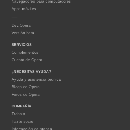
O
Navegadores para computadores
p
Apps móviles
e
r
a
Dev.Opera
Versión beta
SERVICIOS
Complementos
Cuenta de Opera
¿NECESITAS AYUDA?
Ayuda y asistencia técnica
Blogs de Opera
Foros de Opera
COMPAÑÍA
Trabajo
Hazte socio
Información de prensa