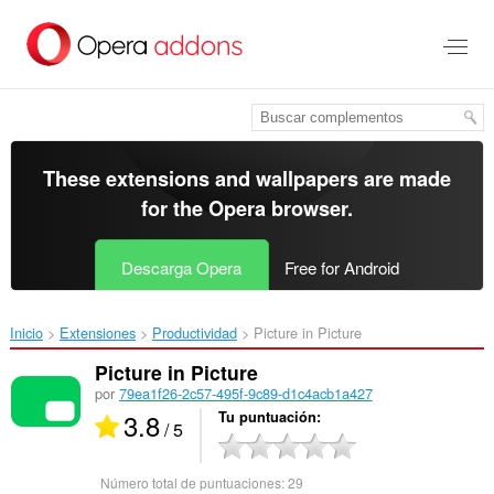
Saltar
al
contenido
principal
These extensions and wallpapers are made
for the
Opera browser
.
Descarga Opera
Free for Android
Inicio
Extensiones
Productividad
Picture in Picture‎
Picture in Picture
por
79ea1f26-2c57-495f-9c89-d1c4acb1a427
3.8
Tu puntuación
/ 5
Número total de puntuaciones:
29