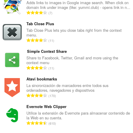
Adds links to images in Google image search. When click on
domain link under image (like: yummi.club) - opens link in n...
N
7
ú
m
Tab Close Plus
e
Tab Close Plus lets you close tabs right from the context
menu.
r
N
11
o
ú
t
m
Simple Context Share
o
e
Share to Facebook, Twitter, Gmail and more using the
t
context menu
r
a
N
11
o
l
ú
t
d
m
Atavi bookmarks
o
e
e
La sincronización de marcadores entre todos sus
t
p
ordenadores, navegadores y dispositivos
r
a
N
u
170
o
l
ú
n
t
d
m
Evernote Web Clipper
t
o
e
e
u
Utilice la extensión de Evernote para almacenar contenido de
t
p
la Web en su cuenta.
r
a
a
N
u
610
o
c
l
ú
n
t
i
d