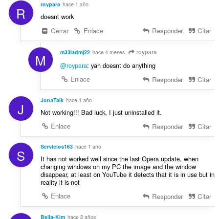
roypara
hace 1 año
:
R
doesnt work
Cerrar
Enlace
Responder
Citar
roypara
m33ladmj22
hace 4 meses
M
@roypara
: yah doesnt do anything
Enlace
Responder
Citar
JonaTalk
hace 1 año
J
Not working!!! Bad luck, I just uninstalled it.
Enlace
Responder
Citar
Servicios163
hace 1 año
S
It has not worked well since the last Opera update, when
changing windows on my PC the image and the window
disappear, at least on YouTube it detects that it is in use but in
reality it is not
Enlace
Responder
Citar
Bella-Kim
hace 2 años