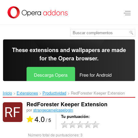
Saltar
al
contenido
principal
These extensions and wallpapers are made
for the
Opera browser
.
Descarga Opera
Free for Android
Inicio
Extensiones
Productividad
RedForester Keeper Extension‎
RedForester Keeper Extension
por
strangecamelcaselogin
4.0
Tu puntuación
/ 5
Número total de puntuaciones:
3