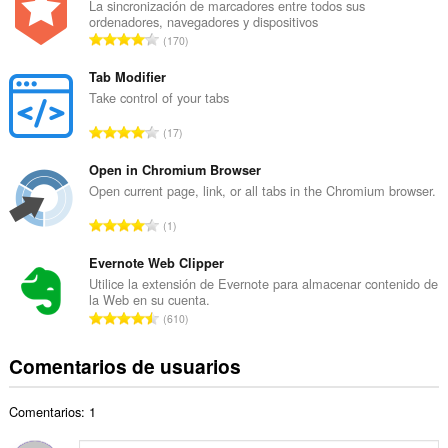
e
La sincronización de marcadores entre todos sus
ordenadores, navegadores y dispositivos
r
N
170
o
ú
t
m
Tab Modifier
o
e
Take control of your tabs
t
r
a
N
17
o
l
ú
t
d
m
Open in Chromium Browser
o
e
e
Open current page, link, or all tabs in the Chromium browser.
t
p
r
a
N
u
1
o
l
ú
n
t
d
m
Evernote Web Clipper
t
o
e
e
u
Utilice la extensión de Evernote para almacenar contenido de
t
p
la Web en su cuenta.
r
a
a
N
u
610
o
c
l
ú
n
t
i
d
m
t
Comentarios de usuarios
o
o
e
e
u
t
n
p
r
a
a
e
u
Comentarios: 1
o
c
l
s
n
t
i
d
: