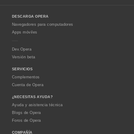
l
o
DESCARGA OPERA
w
O
Navegadores para computadores
p
Apps móviles
e
r
a
Dev.Opera
Versión beta
SERVICIOS
Complementos
Cuenta de Opera
¿NECESITAS AYUDA?
Ayuda y asistencia técnica
Blogs de Opera
Foros de Opera
COMPAÑÍA