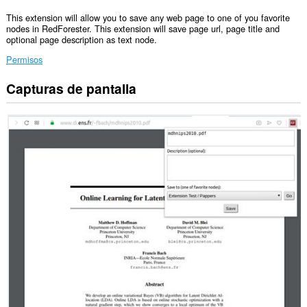
This extension will allow you to save any web page to one of you favorite
nodes in RedForester. This extension will save page url, page title and
optional page description as text node.
Permisos
Capturas de pantalla
Esta
extensión
puede
acceder
a
tus
datos
en
algunos
sitios
Web.
This
extension
can
create
rich
notifications
and
display