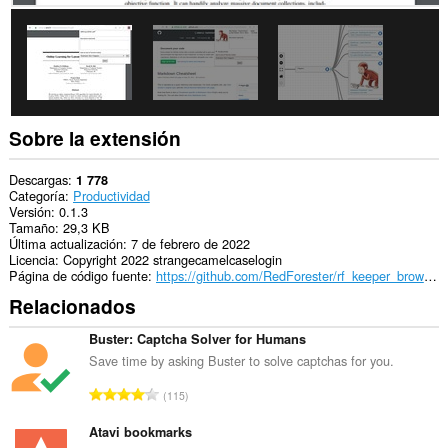
them
to
you
in
the
system
tray.
Sobre la extensión
Descargas
1 778
Categoría
Productividad
Versión
0.1.3
Tamaño
29,3 KB
Última actualización
7 de febrero de 2022
Licencia
Copyright 2022 strangecamelcaselogin
Página de código fuente
https://github.com/RedForester/rf_keeper_browser_extension
Relacionados
Buster: Captcha Solver for Humans
Save time by asking Buster to solve captchas for you.
N
115
ú
m
Atavi bookmarks