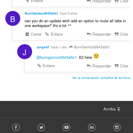
Enlace
Responder
Citar
BurnGemios3643alts1
hace 5 años
B
can you do an update wich add an option to mute all tabs in
one workspace? thx a lot ^^
Cerrar
Enlace
Responder
Citar
BurnGemios3643alts1
JorgeAT
hace 1 año
J
@burngemios3643alts1
: X2 here
Enlace
Responder
Citar
Ver la conversación completa de los foros
Arriba
F
Facebook
Twitter
Youtube
LinkedIn
Instag
o
l