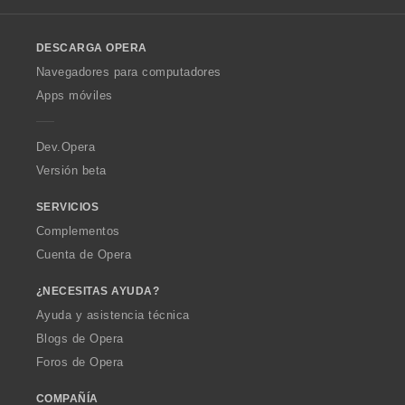
l
o
DESCARGA OPERA
w
O
Navegadores para computadores
p
Apps móviles
e
r
a
Dev.Opera
Versión beta
SERVICIOS
Complementos
Cuenta de Opera
¿NECESITAS AYUDA?
Ayuda y asistencia técnica
Blogs de Opera
Foros de Opera
COMPAÑÍA