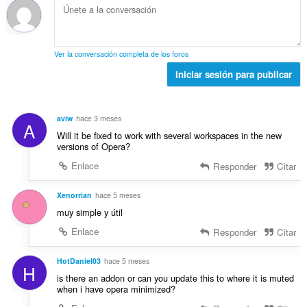
d
:
t
o
o
e
u
t
n
p
a
a
e
u
c
l
s
n
Ver la conversación completa de los foros
i
d
:
t
o
Iniciar sesión para publicar
e
u
n
p
a
e
u
c
s
n
aviw
hace 3 meses
i
A
:
t
Will it be fixed to work with several workspaces in the new
o
u
versions of Opera?
n
a
e
Enlace
Responder
Citar
c
s
i
:
Xenorrian
hace 5 meses
o
muy simple y útil
n
e
Enlace
Responder
Citar
s
:
HotDaniel03
hace 5 meses
H
is there an addon or can you update this to where it is muted
when i have opera minimized?