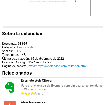
Sobre la extensión
Descargas
34 655
Categoría
Productividad
Versión
0.1.5
Tamaño
25,1 KB
Última actualización
15 de diciembre de 2022
Licencia
Copyright 2022 kelvinbarko
Página de soporte
https://mybrowseraddon.com/mute-tab.html
Relacionados
Evernote Web Clipper
Utilice la extensión de Evernote para almacenar contenido de
la Web en su cuenta.
N
610
ú
m
Atavi bookmarks