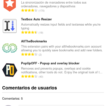
e
La sincronización de marcadores entre todos sus
ordenadores, navegadores y dispositivos
r
N
170
o
ú
t
m
Textbox Auto Resizer
o
e
Automatically resizes input fields and textareas while you're
t
typing
r
a
N
19
o
l
ú
t
d
m
AllTheBookmarks
o
e
e
This extension pairs with your allthebookmarks.com account
t
p
allowing you to quickly save bookmarks and add new folders.
r
a
N
u
2
o
l
ú
n
t
d
m
PopUpOFF - Popup and overlay blocker
t
o
e
e
u
Removes and prevents popups, overlays and cookie
t
p
notifications, other tools do not. Enjoy the original look of t...
r
a
a
N
u
40
o
c
l
ú
n
t
i
d
m
t
Comentarios de usuarios
o
o
e
e
u
t
n
p
r
a
a
e
u
Comentarios: 5
o
c
l
s
n
t
i