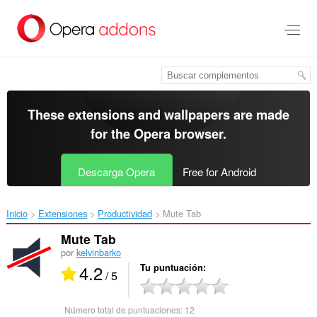
Saltar
al
contenido
principal
These extensions and wallpapers are made
for the
Opera browser
.
Descarga Opera
Free for Android
Inicio
Extensiones
Productividad
Mute Tab‎
Mute Tab
por
kelvinbarko
4.2
Tu puntuación
/ 5
Número total de puntuaciones:
12