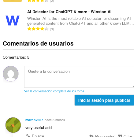
u
2
o
l
ú
n
t
d
m
AI Detector for ChatGPT & more - Winston AI
t
o
e
e
u
Winston AI is the most reliable AI detector for discerning AI-
t
p
generated content from ChatGPT and all other known LLM’...
r
a
a
N
u
9
o
c
l
ú
n
t
i
d
m
t
Comentarios de usuarios
o
o
e
e
u
t
n
p
r
a
a
e
u
Comentarios: 5
o
c
l
s
n
t
i
d
:
t
o
o
e
u
t
n
p
a
a
e
u
c
l
s
n
Ver la conversación completa de los foros
i
d
:
t
o
Iniciar sesión para publicar
e
u
n
p
a
e
u
c
s
n
mornn2567
hace 8 meses
i
:
t
very useful add
o
u
n
Enlace
Responder
Citar