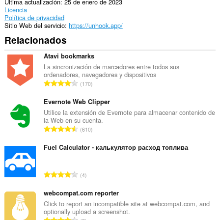
Última actualización
25 de enero de 2023
Licencia
Política de privacidad
Sitio Web del servicio
https://unhook.app/
Relacionados
Atavi bookmarks
La sincronización de marcadores entre todos sus
ordenadores, navegadores y dispositivos
N
170
ú
m
Evernote Web Clipper
e
Utilice la extensión de Evernote para almacenar contenido de
la Web en su cuenta.
r
N
610
o
ú
t
m
Fuel Calculator - калькулятор расход топлива
o
e
t
r
a
N
4
o
l
ú
t
d
m
webcompat.com reporter
o
e
e
Click to report an incompatible site at webcompat.com, and
t
p
optionally upload a screenshot.
r
a
N