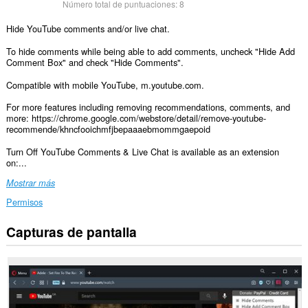
Número total de puntuaciones:
8
Hide YouTube comments and/or live chat.
To hide comments while being able to add comments, uncheck "Hide Add
Comment Box" and check "Hide Comments".
Compatible with mobile YouTube, m.youtube.com.
For more features including removing recommendations, comments, and
more: https://chrome.google.com/webstore/detail/remove-youtube-
recommende/khncfooichmfjbepaaaebmommgaepoid
Turn Off YouTube Comments & Live Chat is available as an extension
on:...
Mostrar más
Permisos
Capturas de pantalla
Esta
extensión
puede
acceder
a
tus
datos