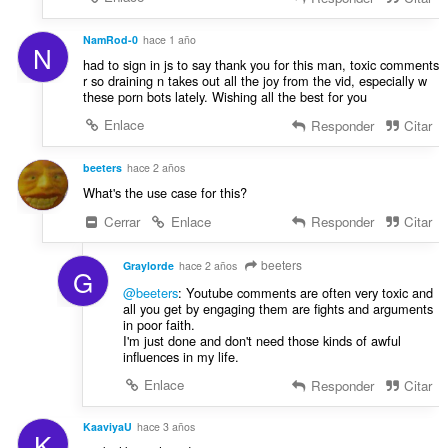
a
e
c
s
NamRod-0
hace 1 año
i
N
:
o
had to sign in js to say thank you for this man, toxic comments
r so draining n takes out all the joy from the vid, especially w
n
these porn bots lately. Wishing all the best for you
e
s
Enlace
Responder
Citar
:
beeters
hace 2 años
What's the use case for this?
Cerrar
Enlace
Responder
Citar
beeters
Graylorde
hace 2 años
G
@beeters
: Youtube comments are often very toxic and
all you get by engaging them are fights and arguments
in poor faith.
I'm just done and don't need those kinds of awful
influences in my life.
Enlace
Responder
Citar
KaaviyaU
hace 3 años
K