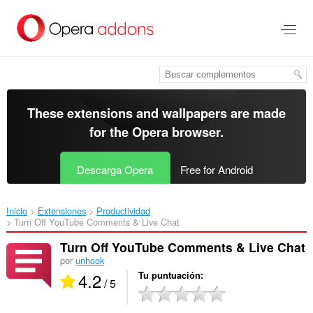
Saltar
al
contenido
principal
These extensions and wallpapers are made
for the
Opera browser
.
Descarga Opera
Free for Android
Inicio
Extensiones
Productividad
Turn Off YouTube Comments & Live Chat‎
Turn Off YouTube Comments & Live Chat
por
unhook
4.2
Tu puntuación
/ 5